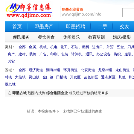
即墨企业黄页
www.qdjimo.com/info
首页
即墨房产
即墨招聘
二手
交友
便民服务
餐饮美食
休闲娱乐
教育培训
婚庆/摄影
类别：
全部
金属、机械、机电
化工、石油、燃料
进出口、外贸
五金、刀
房产、建材、装饰
广告、印刷、包装
计算机、通讯、办公设备
纺织、服装
其它
区域：
全部
通济街道
潮海街道
环秀街道
北安街道
龙泉街道
龙山街道
村镇
大信镇
灵山镇
金口镇
田横镇
开发区
蓝色新区
通济新区
其他
和
墨老城
在
即墨古城
范围内找到
综合集团企业
相关经过审核的结果
0
条
错误：本检索条件下，未找到已审核通过的商家