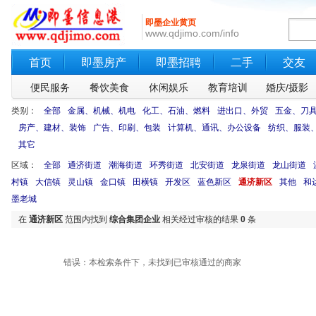
即墨企业黄页
www.qdjimo.com/info
首页
即墨房产
即墨招聘
二手
交友
便民服务
餐饮美食
休闲娱乐
教育培训
婚庆/摄影
类别：
全部
金属、机械、机电
化工、石油、燃料
进出口、外贸
五金、刀
房产、建材、装饰
广告、印刷、包装
计算机、通讯、办公设备
纺织、服装
其它
区域：
全部
通济街道
潮海街道
环秀街道
北安街道
龙泉街道
龙山街道
村镇
大信镇
灵山镇
金口镇
田横镇
开发区
蓝色新区
通济新区
其他
和
墨老城
在
通济新区
范围内找到
综合集团企业
相关经过审核的结果
0
条
错误：本检索条件下，未找到已审核通过的商家