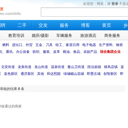
欢迎您：网友，请
登录
不是
页
mo.com/info
招聘
二手
交友
服务
博客
黄页
乡
乐
教育培训
婚庆/摄影
车辆服务
旅游酒店
商务服务
、燃料
进出口、外贸
五金、刀具
轻工、家居日用
电子电器
生产资料、物资
机、通讯、办公设备
纺织、服装、皮革
粮油、食品、农副产品
综合集团企业
北安街道
龙泉街道
龙山街道
温泉街道
鳌山卫街道
段泊岚镇
移风店镇
蓝
区
蓝色新区
通济新区
其他
和达熙园
绿城岘山花城
即墨古城
创智新区
即
审核的结果
0
条
审核通过的商家