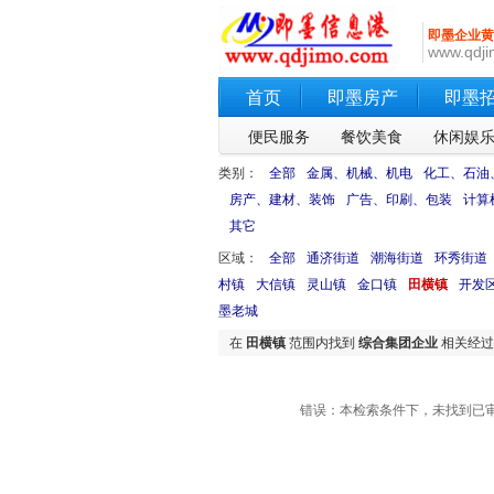
即墨企业黄
www.qdji
首页
即墨房产
即墨
便民服务
餐饮美食
休闲娱
类别：
全部
金属、机械、机电
化工、石油
房产、建材、装饰
广告、印刷、包装
计算
其它
区域：
全部
通济街道
潮海街道
环秀街道
村镇
大信镇
灵山镇
金口镇
田横镇
开发
墨老城
在
田横镇
范围内找到
综合集团企业
相关经过
错误：本检索条件下，未找到已