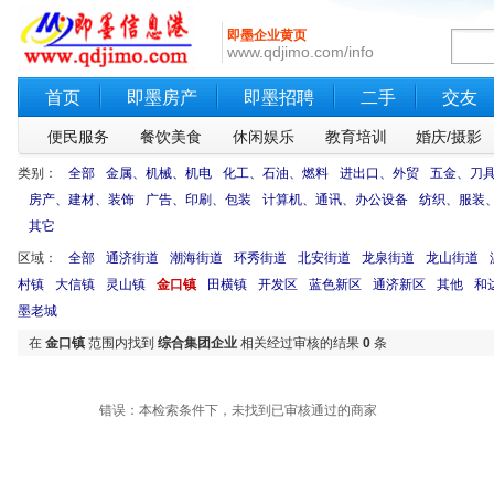
即墨企业黄页
www.qdjimo.com/info
首页
即墨房产
即墨招聘
二手
交友
便民服务
餐饮美食
休闲娱乐
教育培训
婚庆/摄影
类别：
全部
金属、机械、机电
化工、石油、燃料
进出口、外贸
五金、刀
房产、建材、装饰
广告、印刷、包装
计算机、通讯、办公设备
纺织、服装
其它
区域：
全部
通济街道
潮海街道
环秀街道
北安街道
龙泉街道
龙山街道
村镇
大信镇
灵山镇
金口镇
田横镇
开发区
蓝色新区
通济新区
其他
和
墨老城
在
金口镇
范围内找到
综合集团企业
相关经过审核的结果
0
条
错误：本检索条件下，未找到已审核通过的商家