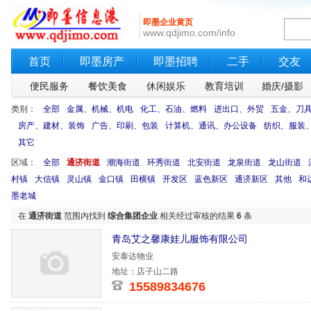
即墨企业黄页
www.qdjimo.com/info
首页
即墨房产
即墨招聘
二手
交友
便民服务
餐饮美食
休闲娱乐
教育培训
婚庆/摄影
类别：
全部
金属、机械、机电
化工、石油、燃料
进出口、外贸
五金、刀
房产、建材、装饰
广告、印刷、包装
计算机、通讯、办公设备
纺织、服装
其它
区域：
全部
通济街道
潮海街道
环秀街道
北安街道
龙泉街道
龙山街道
村镇
大信镇
灵山镇
金口镇
田横镇
开发区
蓝色新区
通济新区
其他
和
墨老城
在
通济街道
范围内找到
综合集团企业
相关经过审核的结果
6
条
青岛艾之馨康娃儿服饰有限公司
安泰达物业
地址：店子山二路
15589834676