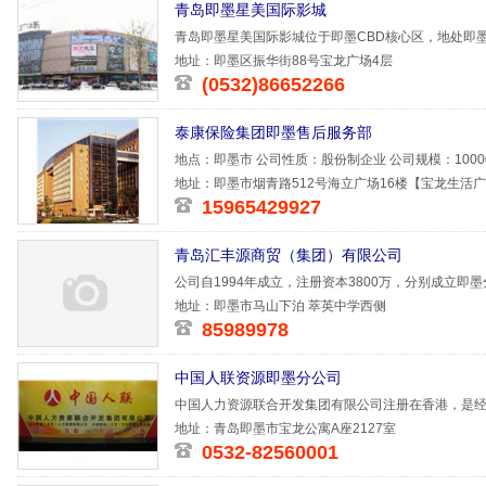
青岛即墨星美国际影城
青岛即墨星美国际影城位于即墨CBD核心区，地处即墨
平方米。拥
地址：即墨区振华街88号宝龙广场4层
(0532)86652266
泰康保险集团即墨售后服务部
地点：即墨市 公司性质：股份制企业 公司规模：1000
3500-7000元/
地址：即墨市烟青路512号海立广场16楼【宝龙生活
15965429927
青岛汇丰源商贸（集团）有限公司
公司自1994年成立，注册资本3800万，分别成立
莱西分公司
地址：即墨市马山下泊 萃英中学西侧
85989978
中国人联资源即墨分公司
中国人力资源联合开发集团有限公司注册在香港，是
大型人力资
地址：青岛即墨市宝龙公寓A座2127室
0532-82560001