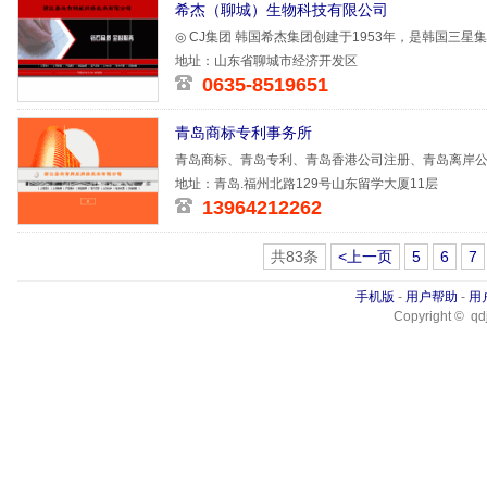
希杰（聊城）生物科技有限公司
◎ CJ集团 韩国希杰集团创建于1953年，是韩国三
币，综合实
地址：山东省聊城市经济开发区
0635-8519651
青岛商标专利事务所
青岛商标、青岛专利、青岛香港公司注册、青岛离岸
册
地址：青岛.福州北路129号山东留学大厦11层
13964212262
共83条
<上一页
5
6
7
手机版
-
用户帮助
-
用
Copyright © qdj