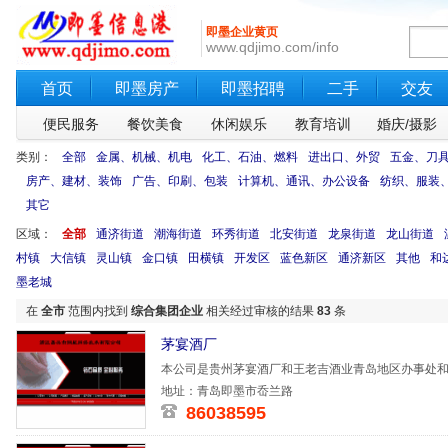
即墨企业黄页
www.qdjimo.com/info
首页
即墨房产
即墨招聘
二手
交友
便民服务
餐饮美食
休闲娱乐
教育培训
婚庆/摄影
类别：
全部
金属、机械、机电
化工、石油、燃料
进出口、外贸
五金、刀
房产、建材、装饰
广告、印刷、包装
计算机、通讯、办公设备
纺织、服装
其它
区域：
全部
通济街道
潮海街道
环秀街道
北安街道
龙泉街道
龙山街道
村镇
大信镇
灵山镇
金口镇
田横镇
开发区
蓝色新区
通济新区
其他
和
墨老城
在
全市
范围内找到
综合集团企业
相关经过审核的结果
83
条
茅宴酒厂
本公司是贵州茅宴酒厂和王老吉酒业青岛地区办事处和
地址：青岛即墨市岙兰路
86038595