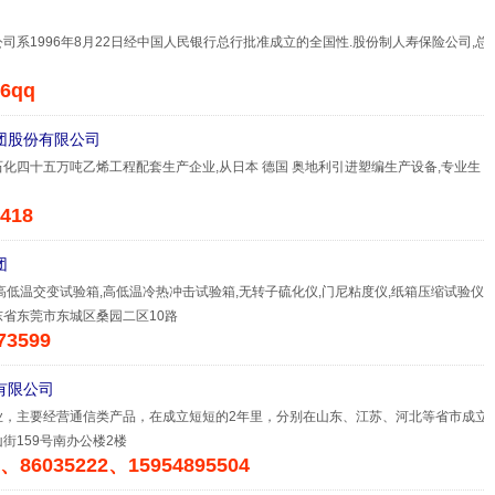
司系1996年8月22日经中国人民银行总行批准成立的全国性.股份制人寿保险公司,总
36qq
团股份有限公司
化四十五万吨乙烯工程配套生产企业,从日本 德国 奥地利引进塑编生产设备,专业生
418
团
高低温交变试验箱,高低温冷热冲击试验箱,无转子硫化仪,门尼粘度仪,纸箱压缩试验仪,
省东莞市东城区桑园二区10路
73599
有限公司
业，主要经营通信类产品，在成立短短的2年里，分别在山东、江苏、河北等省市成立
街159号南办公楼2楼
3、86035222、15954895504