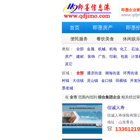
即墨企业黄
www.qdji
首页
即墨房产
即墨
便民服务
餐饮美食
休闲娱
类别：
全部
金属、机械、机电
化工、石油
房产、建材、装饰
广告、印刷、包装
计算
其它
区域：
全部
通济街道
潮海街道
环秀街道
村镇
大信镇
灵山镇
金口镇
田横镇
开发
墨老城
在
全市
范围内找到
综合集团企业
相关经过
信诚人寿
信诚人寿保险有限公
中国第一家
地址：山东青岛
13361219