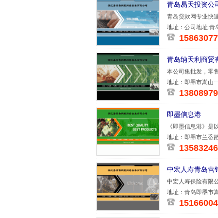
青岛易天投资公
青岛贷款网专业快速
兑
地址：公司地址:青
15863077
青岛纳天利商贸
本公司集批发，零
地址：即墨市嵩山
13808979
即墨信息港
《即墨信息港》是以
地址：即墨市兰岙路
13583246
中宏人寿青岛营
中宏人寿保险有限
际）有限公
地址：青岛即墨市嵩
15166004