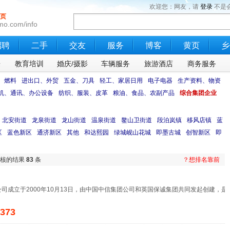
欢迎您：网友，请
登录
不是
页
mo.com/info
招聘
二手
交友
服务
博客
黄页
乡
乐
教育培训
婚庆/摄影
车辆服务
旅游酒店
商务服务
、燃料
进出口、外贸
五金、刀具
轻工、家居日用
电子电器
生产资料、物资
机、通讯、办公设备
纺织、服装、皮革
粮油、食品、农副产品
综合集团企业
北安街道
龙泉街道
龙山街道
温泉街道
鳌山卫街道
段泊岚镇
移风店镇
蓝
区
蓝色新区
通济新区
其他
和达熙园
绿城岘山花城
即墨古城
创智新区
即
审核的结果
83
条
？想排名靠前
司成立于2000年10月13日，由中国中信集团公司和英国保诚集团共同发起创建，是
373