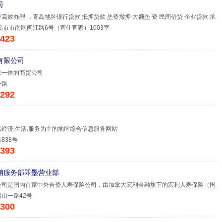
司
高效办理 →青岛地区银行贷款 抵押贷款 垫资撤押 大额垫 资 民间借贷 企业贷款 承
岛市市南区闽江路6号（宜仕宜家）1003室
423
有限公司
售一体的商贸公司
一路
292
经济.生活.服务为主的地区综合信息服务网站
838号
393
销服务部即墨营业部
公司是国内首家中外合资人寿保险公司，由加拿大宏利金融旗下的宏利人寿保险（国
山一路42号
300