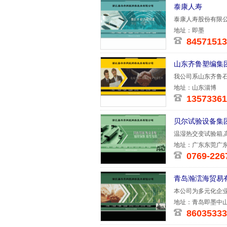
泰康人寿
泰康人寿股份有限公
部设在北
地址：即墨
8457151
山东齐鲁塑编集
我公司系山东齐鲁石
产各种规
地址：山东淄博
13573361
贝尔试验设备集
温湿热交变试验箱,
塑胶熔
地址：广东东莞广东
0769-226
青岛瀚澐海贸易
本公司为多元化企
了分支机
地址：青岛即墨中山
8603533