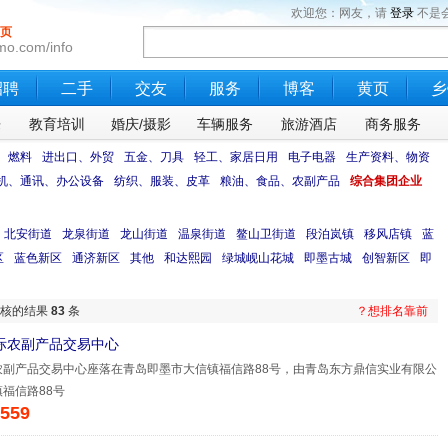
欢迎您：网友，请
登录
不是
页
mo.com/info
招聘
二手
交友
服务
博客
黄页
乡
乐
教育培训
婚庆/摄影
车辆服务
旅游酒店
商务服务
、燃料
进出口、外贸
五金、刀具
轻工、家居日用
电子电器
生产资料、物资
机、通讯、办公设备
纺织、服装、皮革
粮油、食品、农副产品
综合集团企业
北安街道
龙泉街道
龙山街道
温泉街道
鳌山卫街道
段泊岚镇
移风店镇
蓝
区
蓝色新区
通济新区
其他
和达熙园
绿城岘山花城
即墨古城
创智新区
即
审核的结果
83
条
？想排名靠前
际农副产品交易中心
农副产品交易中心座落在青岛即墨市大信镇福信路88号，由青岛东方鼎信实业有限公
福信路88号
559