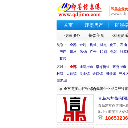
即墨企业黄
www.qdji
首页
即墨房产
即墨
便民服务
餐饮美食
休闲娱
类别：
全部
金属、机械、机电
化工、石油
房产、建材、装饰
广告、印刷、包装
计算
其它
区域：
全部
通济街道
潮海街道
环秀街道
村镇
大信镇
灵山镇
金口镇
田横镇
开发
墨老城
在
全市
范围内找到
综合集团企业
相关经过
青岛东方鼎信国
青岛东方鼎信国际
司投资建立
地址：即墨市大信镇
18653236