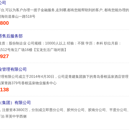
公司
台,可以为客户办理一揽子金融服务,走到哪,都有您能帮助到的客户, 都有您能办理的
海街道泰山一路518号
800
墨售后服务部
性质：股份制企业 公司规模：10000人以上 经验：不限 学历：本科 职位月薪：
512号海立广场16楼【宝龙生活广场对面】
927
业管理有限公司
理有限公司成立于2014年4月30日，公司是青建集团旗下的青岛香根温泉酒店管理
莱青路379号香根温泉物业服务中心
138
（集团）有限公司
立，注册资本3800万，分别成立即墨分公司、胶州分公司、胶南分公司、平度分公司、
泊 萃英中学西侧