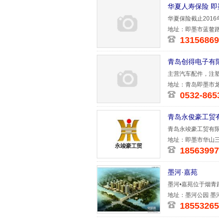
华夏人寿保险 
华夏保险截止201
支行级别，现
地址：即墨市蓝鳌路
13156869
青岛创得电子有
主营汽车配件，注
地址：青岛即墨市
0532-865
青岛永俊豪工贸
青岛永竣豪工贸有
游，餐饮，商
地址：即墨市华山三
18563997
墨河·嘉苑
墨河•嘉苑位于烟青
平
地址：墨河公园 墨
18553265