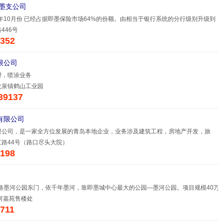
即墨支公司
6年10月份 已经占据即墨保险市场64%的份额。由相当于银行系统的分行级别升级到
446号
352
限公司
塑，喷涂业务
龙泉镇鹤山工业园
39137
有限公司
限公司，是一家全方位发展的青岛本地企业，业务涉及建筑工程，房地产开发，旅
路44号（路口尽头大院）
198
路墨河公园东门，依千年墨河，靠即墨城中心最大的公园—墨河公园。项目规模40万
河嘉苑售楼处
711