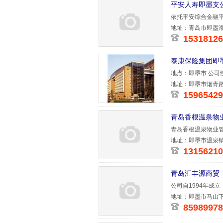
平安人寿即墨支
依托平安综合金融平
业务!
地址：青岛市即墨潮
15318126
泰康保险集团即
地点：即墨市 公司
3500-7000元/
地址：即墨市烟青路
15965429
青岛香根温泉物
青岛香根温泉物业管
有限公司投
地址：即墨市温泉镇
13156210
青岛汇丰源商贸
公司自1994年成
莱西分公司
地址：即墨市马山下
85989978