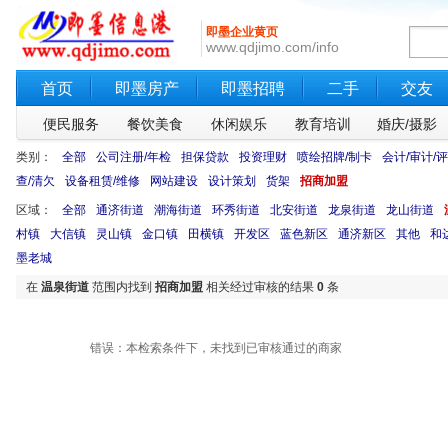
即墨企业黄页
www.qdjimo.com/info
首页
即墨房产
即墨招聘
二手
交友
便民服务
餐饮美食
休闲娱乐
教育培训
婚庆/摄影
类别：
全部
公司注册/年检
担保贷款
投资理财
喷绘招牌/制卡
会计/审计/
查/清欠
设备租赁/维修
网站建设
设计策划
货架
招商加盟
区域：
全部
通济街道
潮海街道
环秀街道
北安街道
龙泉街道
龙山街道
村镇
大信镇
灵山镇
金口镇
田横镇
开发区
蓝色新区
通济新区
其他
和
墨老城
在
温泉街道
范围内找到
招商加盟
相关经过审核的结果
0
条
错误：本检索条件下，未找到已审核通过的商家