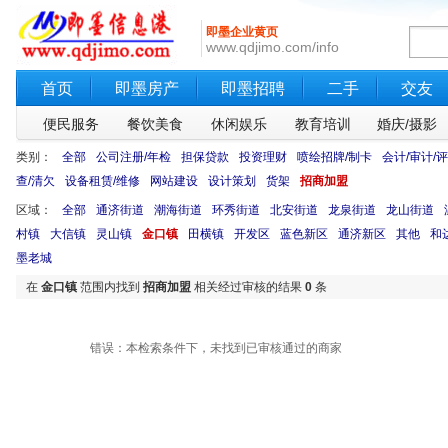
即墨企业黄页
www.qdjimo.com/info
首页
即墨房产
即墨招聘
二手
交友
便民服务
餐饮美食
休闲娱乐
教育培训
婚庆/摄影
类别：
全部
公司注册/年检
担保贷款
投资理财
喷绘招牌/制卡
会计/审计/
查/清欠
设备租赁/维修
网站建设
设计策划
货架
招商加盟
区域：
全部
通济街道
潮海街道
环秀街道
北安街道
龙泉街道
龙山街道
村镇
大信镇
灵山镇
金口镇
田横镇
开发区
蓝色新区
通济新区
其他
和
墨老城
在
金口镇
范围内找到
招商加盟
相关经过审核的结果
0
条
错误：本检索条件下，未找到已审核通过的商家