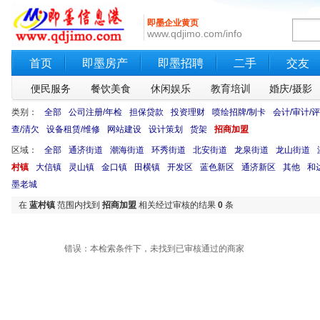
即墨企业黄页
www.qdjimo.com/info
首页
即墨房产
即墨招聘
二手
交友
便民服务
餐饮美食
休闲娱乐
教育培训
婚庆/摄影
类别：
全部
公司注册/年检
担保贷款
投资理财
喷绘招牌/制卡
会计/审计/
查/清欠
设备租赁/维修
网站建设
设计策划
货架
招商加盟
区域：
全部
通济街道
潮海街道
环秀街道
北安街道
龙泉街道
龙山街道
村镇
大信镇
灵山镇
金口镇
田横镇
开发区
蓝色新区
通济新区
其他
和
墨老城
在
蓝村镇
范围内找到
招商加盟
相关经过审核的结果
0
条
错误：本检索条件下，未找到已审核通过的商家