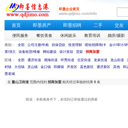
即墨企业黄页
www.qdjimo.com/info
首页
即墨房产
即墨招聘
二手
交友
便民服务
餐饮美食
休闲娱乐
教育培训
婚庆/摄影
类别：
全部
公司注册/年检
担保贷款
投资理财
喷绘招牌/制卡
会计/审计/
查/清欠
设备租赁/维修
网站建设
设计策划
货架
招商加盟
区域：
全部
通济街道
潮海街道
环秀街道
北安街道
龙泉街道
龙山街道
村镇
大信镇
灵山镇
金口镇
田横镇
开发区
蓝色新区
通济新区
其他
和
墨老城
在
鳌山卫街道
范围内找到
招商加盟
相关经过审核的结果
0
条
错误：本检索条件下，未找到已审核通过的商家