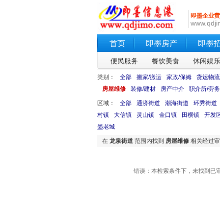
即墨企业黄
www.qdji
首页
即墨房产
即墨
便民服务
餐饮美食
休闲娱
类别：
全部
搬家/搬运
家政/保姆
货运物流
房屋维修
装修/建材
房产中介
职介所/劳务
区域：
全部
通济街道
潮海街道
环秀街道
村镇
大信镇
灵山镇
金口镇
田横镇
开发
墨老城
在
龙泉街道
范围内找到
房屋维修
相关经过
错误：本检索条件下，未找到已