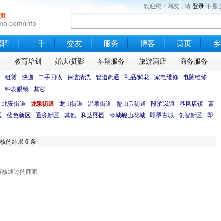
欢迎您：网友，请
登录
不是
页
mo.com/info
招聘
二手
交友
服务
博客
黄页
乡
乐
教育培训
婚庆/摄影
车辆服务
旅游酒店
商务服务
租赁
快递
二手回收
保洁清洗
管道疏通
礼品/鲜花
家电维修
电脑维修
钟表眼镜
其它
北安街道
龙泉街道
龙山街道
温泉街道
鳌山卫街道
段泊岚镇
移风店镇
蓝
区
蓝色新区
通济新区
其他
和达熙园
绿城岘山花城
即墨古城
创智新区
即
审核的结果
0
条
审核通过的商家