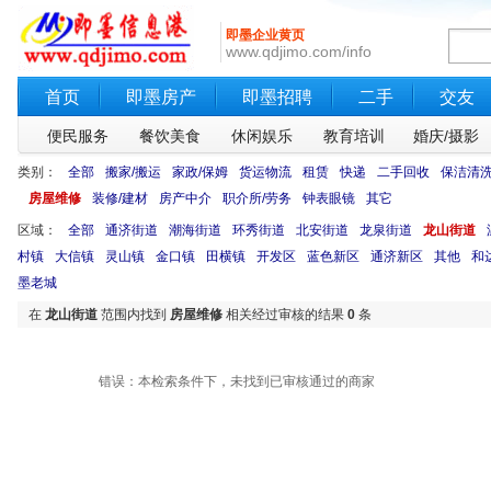
即墨企业黄页
www.qdjimo.com/info
首页
即墨房产
即墨招聘
二手
交友
便民服务
餐饮美食
休闲娱乐
教育培训
婚庆/摄影
类别：
全部
搬家/搬运
家政/保姆
货运物流
租赁
快递
二手回收
保洁清
房屋维修
装修/建材
房产中介
职介所/劳务
钟表眼镜
其它
区域：
全部
通济街道
潮海街道
环秀街道
北安街道
龙泉街道
龙山街道
村镇
大信镇
灵山镇
金口镇
田横镇
开发区
蓝色新区
通济新区
其他
和
墨老城
在
龙山街道
范围内找到
房屋维修
相关经过审核的结果
0
条
错误：本检索条件下，未找到已审核通过的商家