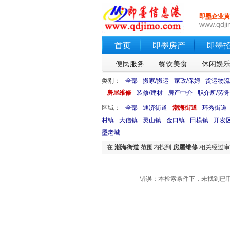
即墨企业黄
www.qdji
首页
即墨房产
即墨
便民服务
餐饮美食
休闲娱
类别：
全部
搬家/搬运
家政/保姆
货运物流
房屋维修
装修/建材
房产中介
职介所/劳务
区域：
全部
通济街道
潮海街道
环秀街道
村镇
大信镇
灵山镇
金口镇
田横镇
开发
墨老城
在
潮海街道
范围内找到
房屋维修
相关经过
错误：本检索条件下，未找到已