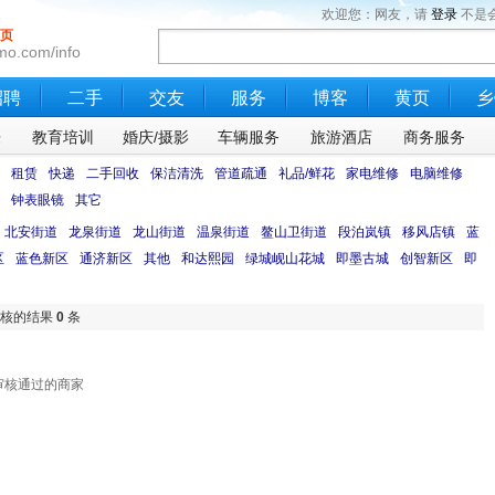
欢迎您：网友，请
登录
不是
页
mo.com/info
招聘
二手
交友
服务
博客
黄页
乡
乐
教育培训
婚庆/摄影
车辆服务
旅游酒店
商务服务
租赁
快递
二手回收
保洁清洗
管道疏通
礼品/鲜花
家电维修
电脑维修
钟表眼镜
其它
北安街道
龙泉街道
龙山街道
温泉街道
鳌山卫街道
段泊岚镇
移风店镇
蓝
区
蓝色新区
通济新区
其他
和达熙园
绿城岘山花城
即墨古城
创智新区
即
审核的结果
0
条
审核通过的商家