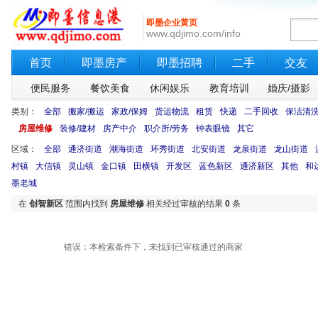
即墨企业黄页
www.qdjimo.com/info
首页
即墨房产
即墨招聘
二手
交友
便民服务
餐饮美食
休闲娱乐
教育培训
婚庆/摄影
类别：
全部
搬家/搬运
家政/保姆
货运物流
租赁
快递
二手回收
保洁清
房屋维修
装修/建材
房产中介
职介所/劳务
钟表眼镜
其它
区域：
全部
通济街道
潮海街道
环秀街道
北安街道
龙泉街道
龙山街道
村镇
大信镇
灵山镇
金口镇
田横镇
开发区
蓝色新区
通济新区
其他
和
墨老城
在
创智新区
范围内找到
房屋维修
相关经过审核的结果
0
条
错误：本检索条件下，未找到已审核通过的商家