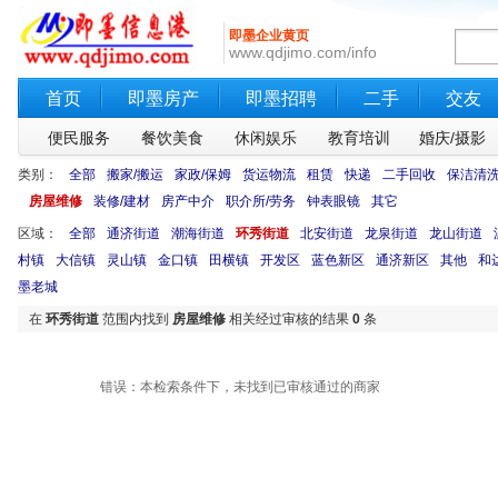
即墨企业黄页
www.qdjimo.com/info
首页
即墨房产
即墨招聘
二手
交友
便民服务
餐饮美食
休闲娱乐
教育培训
婚庆/摄影
类别：
全部
搬家/搬运
家政/保姆
货运物流
租赁
快递
二手回收
保洁清
房屋维修
装修/建材
房产中介
职介所/劳务
钟表眼镜
其它
区域：
全部
通济街道
潮海街道
环秀街道
北安街道
龙泉街道
龙山街道
村镇
大信镇
灵山镇
金口镇
田横镇
开发区
蓝色新区
通济新区
其他
和
墨老城
在
环秀街道
范围内找到
房屋维修
相关经过审核的结果
0
条
错误：本检索条件下，未找到已审核通过的商家