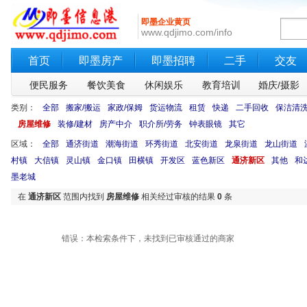
即墨企业黄页
www.qdjimo.com/info
首页
即墨房产
即墨招聘
二手
交友
便民服务
餐饮美食
休闲娱乐
教育培训
婚庆/摄影
类别：
全部
搬家/搬运
家政/保姆
货运物流
租赁
快递
二手回收
保洁清
房屋维修
装修/建材
房产中介
职介所/劳务
钟表眼镜
其它
区域：
全部
通济街道
潮海街道
环秀街道
北安街道
龙泉街道
龙山街道
村镇
大信镇
灵山镇
金口镇
田横镇
开发区
蓝色新区
通济新区
其他
和
墨老城
在
通济新区
范围内找到
房屋维修
相关经过审核的结果
0
条
错误：本检索条件下，未找到已审核通过的商家