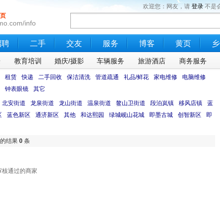
欢迎您：网友，请
登录
不是
页
mo.com/info
招聘
二手
交友
服务
博客
黄页
乡
乐
教育培训
婚庆/摄影
车辆服务
旅游酒店
商务服务
租赁
快递
二手回收
保洁清洗
管道疏通
礼品/鲜花
家电维修
电脑维修
钟表眼镜
其它
北安街道
龙泉街道
龙山街道
温泉街道
鳌山卫街道
段泊岚镇
移风店镇
蓝
区
蓝色新区
通济新区
其他
和达熙园
绿城岘山花城
即墨古城
创智新区
即
核的结果
0
条
审核通过的商家