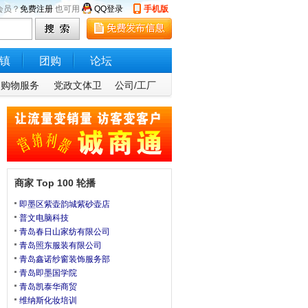
会员？
免费注册
也可用
QQ登录
手机版
镇
团购
论坛
购物服务
党政文体卫
公司/工厂
商家 Top 100 轮播
即墨区紫壶韵城紫砂壶店
普文电脑科技
青岛春日山家纺有限公司
青岛照东服装有限公司
青岛鑫诺纱窗装饰服务部
青岛即墨国学院
青岛凯泰华商贸
维纳斯化妆培训