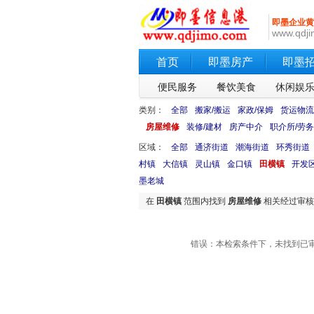
即墨企业黄
www.qdji
首页
即墨房产
即墨
便民服务
餐饮美食
休闲娱
类别：
全部
搬家/搬运
家政/保姆
货运物流
房屋维修
装修/建材
房产中介
职介所/劳务
区域：
全部
通济街道
潮海街道
环秀街道
村镇
大信镇
灵山镇
金口镇
田横镇
开发
墨老城
在
田横镇
范围内找到
房屋维修
相关经过审
错误：本检索条件下，未找到已