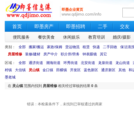
即墨企业黄页
www.qdjimo.com/info
首页
即墨房产
即墨招聘
二手
交友
便民服务
餐饮美食
休闲娱乐
教育培训
婚庆/摄影
类别：
全部
搬家/搬运
家政/保姆
货运物流
租赁
快递
二手回收
保洁清
房屋维修
装修/建材
房产中介
职介所/劳务
钟表眼镜
其它
区域：
全部
通济街道
潮海街道
环秀街道
北安街道
龙泉街道
龙山街道
村镇
大信镇
灵山镇
金口镇
田横镇
开发区
蓝色新区
通济新区
其他
和
墨老城
在
灵山镇
范围内找到
房屋维修
相关经过审核的结果
0
条
错误：本检索条件下，未找到已审核通过的商家