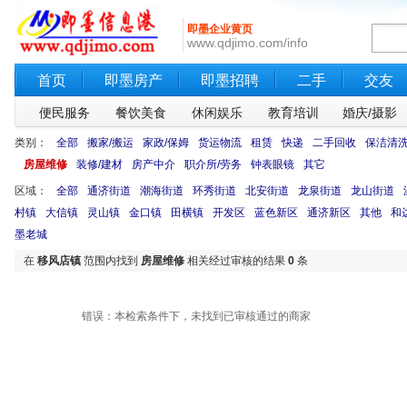
即墨企业黄页
www.qdjimo.com/info
首页
即墨房产
即墨招聘
二手
交友
便民服务
餐饮美食
休闲娱乐
教育培训
婚庆/摄影
类别：
全部
搬家/搬运
家政/保姆
货运物流
租赁
快递
二手回收
保洁清
房屋维修
装修/建材
房产中介
职介所/劳务
钟表眼镜
其它
区域：
全部
通济街道
潮海街道
环秀街道
北安街道
龙泉街道
龙山街道
村镇
大信镇
灵山镇
金口镇
田横镇
开发区
蓝色新区
通济新区
其他
和
墨老城
在
移风店镇
范围内找到
房屋维修
相关经过审核的结果
0
条
错误：本检索条件下，未找到已审核通过的商家