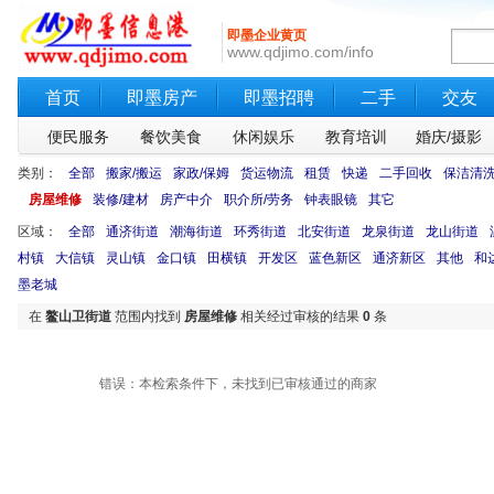
即墨企业黄页
www.qdjimo.com/info
首页
即墨房产
即墨招聘
二手
交友
便民服务
餐饮美食
休闲娱乐
教育培训
婚庆/摄影
类别：
全部
搬家/搬运
家政/保姆
货运物流
租赁
快递
二手回收
保洁清
房屋维修
装修/建材
房产中介
职介所/劳务
钟表眼镜
其它
区域：
全部
通济街道
潮海街道
环秀街道
北安街道
龙泉街道
龙山街道
村镇
大信镇
灵山镇
金口镇
田横镇
开发区
蓝色新区
通济新区
其他
和
墨老城
在
鳌山卫街道
范围内找到
房屋维修
相关经过审核的结果
0
条
错误：本检索条件下，未找到已审核通过的商家