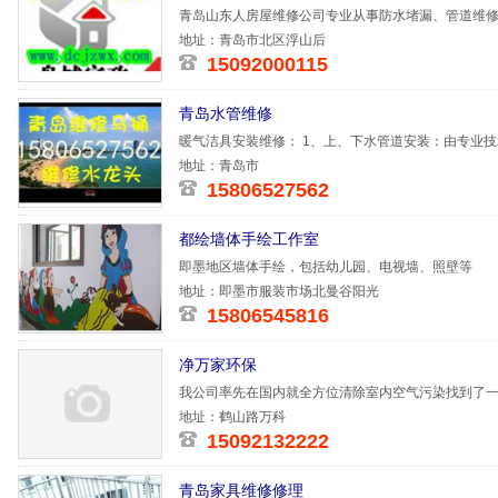
青岛山东人房屋维修公司专业从事防水堵漏、管道维
刷、厨卫改造
地址：青岛市北区浮山后
15092000115
青岛水管维修
暖气洁具安装维修： 1、上、下水管道安装：由专业技
PB管、铁管
地址：青岛市
15806527562
都绘墙体手绘工作室
即墨地区墙体手绘，包括幼儿园、电视墙、照壁等
地址：即墨市服装市场北曼谷阳光
15806545816
净万家环保
我公司率先在国内就全方位清除室内空气污染找到了
醛除异味立
地址：鹤山路万科
15092132222
青岛家具维修修理