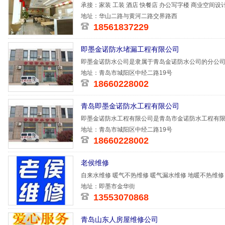
承接：家装 工装 酒店 快餐店 办公写字楼 商业空间设
地址：华山二路与黄河二路交界路西
18561837229
即墨金诺防水堵漏工程有限公司
即墨金诺防水公司是隶属于青岛金诺防水公司的分公
防水、青岛
地址：青岛市城阳区中经二路19号
18660228002
青岛即墨金诺防水工程有限公司
即墨金诺防水工程有限公司是青岛市金诺防水工程有
以来，我们
地址：青岛市城阳区中经二路19号
18660228002
老侯维修
自来水维修 暖气不热维修 暖气漏水维修 地暖不热维修
材 各
地址：即墨市金华街
13553070868
青岛山东人房屋维修公司