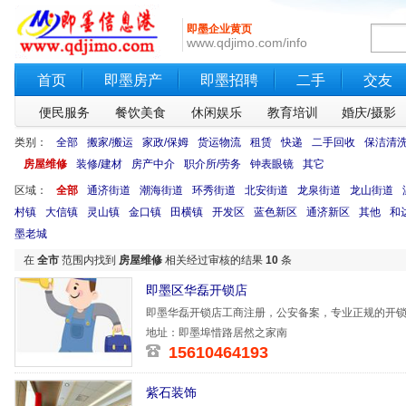
即墨企业黄页
www.qdjimo.com/info
首页
即墨房产
即墨招聘
二手
交友
便民服务
餐饮美食
休闲娱乐
教育培训
婚庆/摄影
类别：
全部
搬家/搬运
家政/保姆
货运物流
租赁
快递
二手回收
保洁清
房屋维修
装修/建材
房产中介
职介所/劳务
钟表眼镜
其它
区域：
全部
通济街道
潮海街道
环秀街道
北安街道
龙泉街道
龙山街道
村镇
大信镇
灵山镇
金口镇
田横镇
开发区
蓝色新区
通济新区
其他
和
墨老城
在
全市
范围内找到
房屋维修
相关经过审核的结果
10
条
即墨区华磊开锁店
即墨华磊开锁店工商注册，公安备案，专业正规的开
锁，维修保险
地址：即墨埠惜路居然之家南
15610464193
紫石装饰