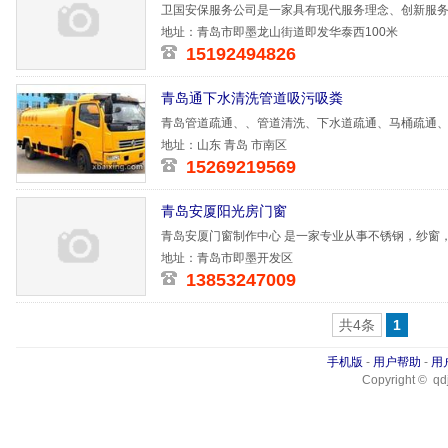
卫国安保服务公司是一家具有现代服务理念、创新服
的安保服务
地址：青岛市即墨龙山街道即发华泰西100米
15192494826
青岛通下水清洗管道吸污吸粪
青岛管道疏通、、管道清洗、下水道疏通、马桶疏通
期的实践过
地址：山东 青岛 市南区
15269219569
青岛安厦阳光房门窗
青岛安厦门窗制作中心 是一家专业从事不锈钢，纱窗
纱窗、
地址：青岛市即墨开发区
13853247009
共4条
1
手机版
-
用户帮助
-
用
Copyright © qdj