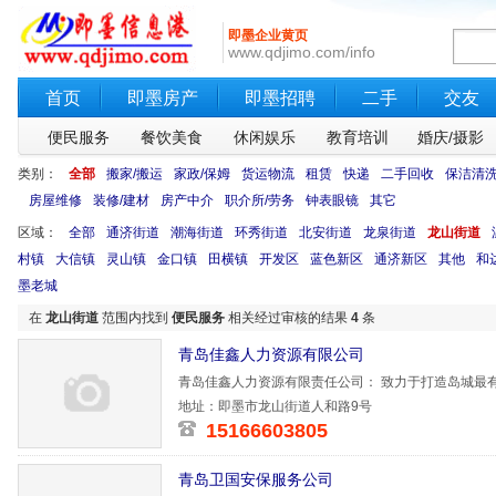
即墨企业黄页
www.qdjimo.com/info
首页
即墨房产
即墨招聘
二手
交友
便民服务
餐饮美食
休闲娱乐
教育培训
婚庆/摄影
类别：
全部
搬家/搬运
家政/保姆
货运物流
租赁
快递
二手回收
保洁清
房屋维修
装修/建材
房产中介
职介所/劳务
钟表眼镜
其它
区域：
全部
通济街道
潮海街道
环秀街道
北安街道
龙泉街道
龙山街道
村镇
大信镇
灵山镇
金口镇
田横镇
开发区
蓝色新区
通济新区
其他
和
墨老城
在
龙山街道
范围内找到
便民服务
相关经过审核的结果
4
条
青岛佳鑫人力资源有限公司
青岛佳鑫人力资源有限责任公司： 致力于打造岛城最
作供您
地址：即墨市龙山街道人和路9号
15166603805
青岛卫国安保服务公司