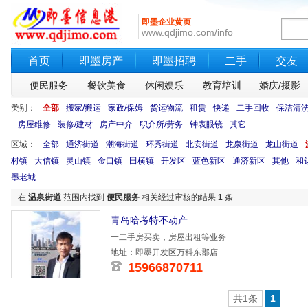
即墨企业黄页
www.qdjimo.com/info
首页
即墨房产
即墨招聘
二手
交友
便民服务
餐饮美食
休闲娱乐
教育培训
婚庆/摄影
类别：
全部
搬家/搬运
家政/保姆
货运物流
租赁
快递
二手回收
保洁清
房屋维修
装修/建材
房产中介
职介所/劳务
钟表眼镜
其它
区域：
全部
通济街道
潮海街道
环秀街道
北安街道
龙泉街道
龙山街道
村镇
大信镇
灵山镇
金口镇
田横镇
开发区
蓝色新区
通济新区
其他
和
墨老城
在
温泉街道
范围内找到
便民服务
相关经过审核的结果
1
条
青岛哈考特不动产
一二手房买卖，房屋出租等业务
地址：即墨开发区万科东郡店
15966870711
共1条
1