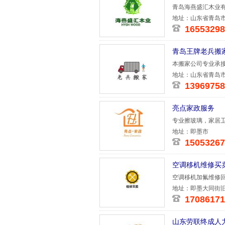
青岛海燕盛汇木业
板全部采用
地址：山东省青岛市
16553298
青岛王牌老兵搬
本搬家公司专业承
家、仓储搬家
地址：山东省青岛市
13969758
亮点家政服务
专业擦玻璃，家居
格优
地址：即墨市
15053267
空调移机维修买
空调移机加氟维修
地址：即墨大同街
17086171
山东劳联终成人