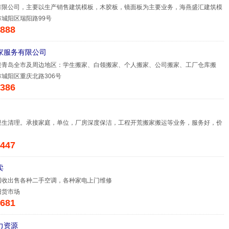
有限公司，主要以生产销售建筑模板，木胶板，镜面板为主要业务，海燕盛汇建筑模
城阳区瑞阳路99号
888
家服务有限公司
接青岛全市及周边地区：学生搬家、白领搬家、个人搬家、公司搬家、工厂仓库搬
城阳区重庆北路306号
386
卫生清理。承接家庭，单位，厂房深度保洁，工程开荒搬家搬运等业务，服务好，价
447
卖
回收出售各种二手空调，各种家电上门维修
旧货市场
681
力资源