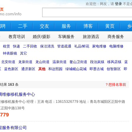
欢迎您：网友，请
登录
不是
页
mo.com/info
招聘
二手
交友
服务
博客
黄页
乡
乐
教育培训
婚庆/摄影
车辆服务
旅游酒店
商务服务
租赁
快递
二手回收
保洁清洗
管道疏通
礼品/鲜花
家电维修
电脑维修
钟表眼镜
其它
北安街道
龙泉街道
龙山街道
温泉街道
鳌山卫街道
段泊岚镇
移风店镇
蓝
区
蓝色新区
通济新区
其他
和达熙园
绿城岘山花城
即墨古城
创智新区
即
的结果
163
条
？想排名靠前
调维修移机服务中心
移机服务中心 经理：王涛 电话：13615326779 地址：青岛市城阳区正阳中路
正阳中路138号
779
程服务有限公司