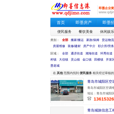
即墨企业黄
www.qdji
首页
即墨房产
即墨
便民服务
餐饮美食
休闲娱
类别：
全部
搬家/搬运
家政/保姆
货运物流
房屋维修
装修/建材
房产中介
职介所/劳务
区域：
全部
通济街道
潮海街道
环秀街道
村镇
大信镇
灵山镇
金口镇
田横镇
开发
墨老城
在
其他
范围内找到
便民服务
相关经过审核
青岛市城阳区空
青岛市城阳区空调维修
138号 本
地址：青岛市城阳区
13615326
青岛城旅信息工