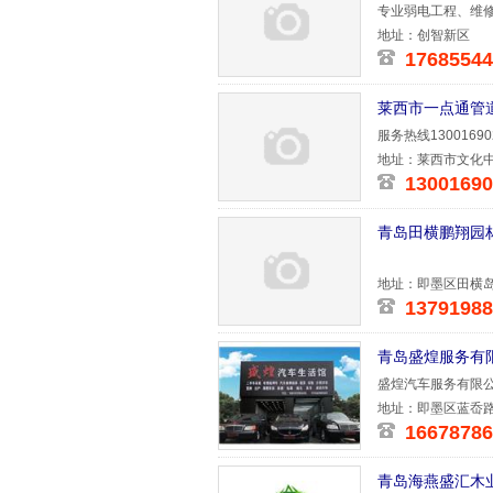
专业弱电工程、维
地址：创智新区
17685544
莱西市一点通管
服务热线130016
抹布
地址：莱西市文化中
13001690
青岛田横鹏翔园
地址：即墨区田横
13791988
青岛盛煌服务有
盛煌汽车服务有限
品！因公司
地址：即墨区蓝岙路
16678786
青岛海燕盛汇木