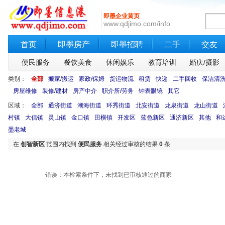
即墨企业黄页
www.qdjimo.com/info
首页
即墨房产
即墨招聘
二手
交友
便民服务
餐饮美食
休闲娱乐
教育培训
婚庆/摄影
类别：
全部
搬家/搬运
家政/保姆
货运物流
租赁
快递
二手回收
保洁清
房屋维修
装修/建材
房产中介
职介所/劳务
钟表眼镜
其它
区域：
全部
通济街道
潮海街道
环秀街道
北安街道
龙泉街道
龙山街道
村镇
大信镇
灵山镇
金口镇
田横镇
开发区
蓝色新区
通济新区
其他
和
墨老城
在
创智新区
范围内找到
便民服务
相关经过审核的结果
0
条
错误：本检索条件下，未找到已审核通过的商家