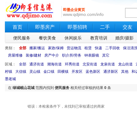
即墨企业黄页
www.qdjimo.com/info
首页
即墨房产
即墨招聘
二手
交友
便民服务
餐饮美食
休闲娱乐
教育培训
婚庆/摄影
类别：
全部
搬家/搬运
家政/保姆
货运物流
租赁
快递
二手回收
保洁清
房屋维修
装修/建材
房产中介
职介所/劳务
钟表眼镜
其它
区域：
全部
通济街道
潮海街道
环秀街道
北安街道
龙泉街道
龙山街道
村镇
大信镇
灵山镇
金口镇
田横镇
开发区
蓝色新区
通济新区
其他
和
墨老城
在
绿城岘山花城
范围内找到
便民服务
相关经过审核的结果
0
条
错误：本检索条件下，未找到已审核通过的商家