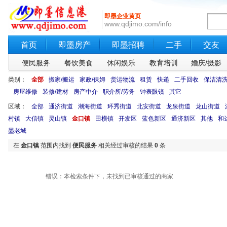
即墨企业黄页
www.qdjimo.com/info
首页
即墨房产
即墨招聘
二手
交友
便民服务
餐饮美食
休闲娱乐
教育培训
婚庆/摄影
类别：
全部
搬家/搬运
家政/保姆
货运物流
租赁
快递
二手回收
保洁清
房屋维修
装修/建材
房产中介
职介所/劳务
钟表眼镜
其它
区域：
全部
通济街道
潮海街道
环秀街道
北安街道
龙泉街道
龙山街道
村镇
大信镇
灵山镇
金口镇
田横镇
开发区
蓝色新区
通济新区
其他
和
墨老城
在
金口镇
范围内找到
便民服务
相关经过审核的结果
0
条
错误：本检索条件下，未找到已审核通过的商家