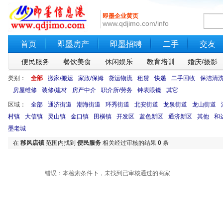
即墨企业黄页
www.qdjimo.com/info
首页
即墨房产
即墨招聘
二手
交友
便民服务
餐饮美食
休闲娱乐
教育培训
婚庆/摄影
类别：
全部
搬家/搬运
家政/保姆
货运物流
租赁
快递
二手回收
保洁清
房屋维修
装修/建材
房产中介
职介所/劳务
钟表眼镜
其它
区域：
全部
通济街道
潮海街道
环秀街道
北安街道
龙泉街道
龙山街道
村镇
大信镇
灵山镇
金口镇
田横镇
开发区
蓝色新区
通济新区
其他
和
墨老城
在
移风店镇
范围内找到
便民服务
相关经过审核的结果
0
条
错误：本检索条件下，未找到已审核通过的商家