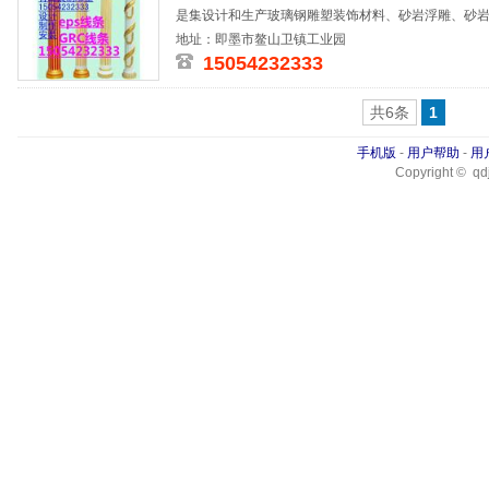
是集设计和生产玻璃钢雕塑装饰材料、砂岩浮雕、砂
浮雕壁画、
地址：即墨市鳌山卫镇工业园
15054232333
共6条
1
手机版
-
用户帮助
-
用
Copyright © qdj