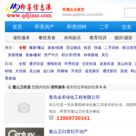
即墨企业黄页
www.qdjimo.com/info
首页
即墨房产
即墨招聘
二手
交友
便民服务
餐饮美食
休闲娱乐
教育培训
婚庆/摄影
类别：
全部
搬家/搬运
家政/保姆
货运物流
租赁
快递
二手回收
保洁清
房屋维修
装修/建材
房产中介
职介所/劳务
钟表眼镜
其它
区域：
全部
通济街道
潮海街道
环秀街道
北安街道
龙泉街道
龙山街道
村镇
大信镇
灵山镇
金口镇
田横镇
开发区
蓝色新区
通济新区
其他
和
墨老城
在
鳌山卫街道
范围内找到
便民服务
相关经过审核的结果
6
条
青岛金禾绿化工程有限公司
本公司是一所从事园林绿化施工20多年的企业，现招
可，能吃苦
地址：即墨市鳌山卫街道办事处
13969730341
鳌山卫21世纪不动产