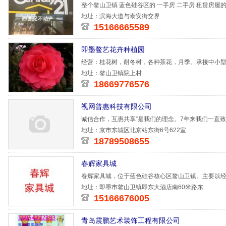
整个鳌山卫镇 蓝色硅谷区的 一手房 二手房 租赁房屋的
地址：滨海大道与泰安街交界
15166665589
即墨鳌艺花卉种植园
经营：桂花树，耐冬树，各种茶花，月季。承接中小
地址：鳌山卫镇院上村
18669776576
视网普惠科技有限公司
诚信合作，互惠共享”是我们的理念。7年来我们一直
涉足于广
地址：京市东城区北京站东街6号622室
18789508655
春辉家具城
春辉家具城，位于蓝色硅谷核心区鳌山卫镇。主要以
橱、茶几、
地址：即墨市鳌山卫镇即东大酒店南60米路东
15166676005
青岛震鹏艺术装饰工程有限公司