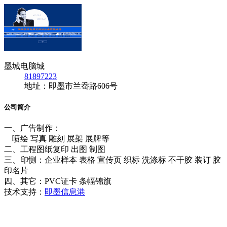
墨城电脑城
81897223
地址：即墨市兰岙路606号
公司简介
一、广告制作：
喷绘 写真 雕刻 展架 展牌等
二、工程图纸复印 出图 制图
三、印恻：企业样本 表格 宣传页 织标 洗涤标 不干胶 装订 胶
印名片
四、其它：PVC证卡 条幅锦旗
技术支持：
即墨信息港