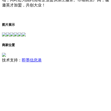
邀英才加盟，共创大业！
图片展示
商家位置
技术支持：
即墨信息港