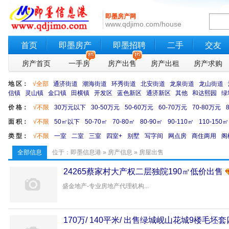
即墨房产网
www.qdjimo.com/house
首页
即墨房产
即墨招聘
二手
交友
房产首页
一手房
房产出售
房产出租
房产求购
地 区：
√全部
通济街道
潮海街道
环秀街道
北安街道
龙泉街道
龙山街道
信镇
灵山镇
金口镇
田横镇
开发区
蓝色新区
通济新区
其他
和达熙园
绿
价 格：
√不限
30万元以下
30-50万元
50-60万元
60-70万元
70-80万元
面 积：
√不限
50㎡以下
50-70㎡
70-80㎡
80-90㎡
90-110㎡
110-150㎡
类 型：
√不限
一室
二室
三室
四室+
别墅
写字间
网点房
商住两用
阁
全部信息
位于：
即墨信息港
»
房产信息
»
房屋出售
24265蔡家村大产权二层独院190㎡低价出售
盛金地产-专业房地产代理机构...
170万/ 140平米/ 出售绿城岘山花城9楼毛坯