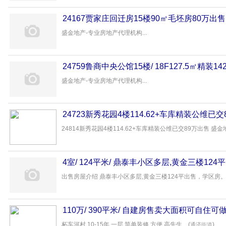
24167贾家庄回迁房15楼90㎡毛坯房80万出售
盛金地产-专业房地产代理机构...
24759鲁商中央公馆15楼/ 18F127.5㎡精装1
盛金地产-专业房地产代理机构...
24723新秀花园4楼114.62+车库精装公维已交
24814新秀花园4楼114.62+车库精装公维已交89万出售 盛金
4室/ 124平米/ 鼎泰丰小区多层,黄金三楼124
出售房屋介绍 鼎泰丰小区多层,黄金三楼124平出售，学区房。联系
110万/ 390平米/ 自建房售卖大面积可自住可
柘车河村 10-15年 一层 简单装修 方便 高先生... (
)
通济街道