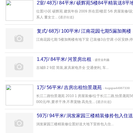
2室/ 48万/ 84平米/ 硕辉苑5楼84平精装送8
位置/小区 硕辉苑 建筑年份 2009 所在层/楼层 5/6 房屋装
系人 董女士... (
)
通济街道
复式/ 68万/ 100平米/ 江南花园七期5漏加阁楼
江南花园七期 5楼加阁楼有地下室 已装修3台空调 小区安静,停车免
1.4万/ 84平米/ 河景房出租
- 盛世金利鑫
古城B 2 9层 简装,家具家电齐全 交通便利, 车...
1万/ 56平米/ 吉房出租怡景晟苑
- kugqpa44967339
长江二路怡景晟苑 2010 1 房屋装修/位于长江二路,怡景晟苑5
000元/年,要求干净,不养宠物 高先生... (
)
通济街道
59万/ 94平米/ 润发家园三楼精装修拎包入住
润发家园三楼精装修位置好送大地下室拎包入住...