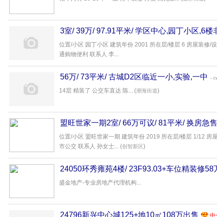
3室/ 39万/ 97.91平米/ 学区中心,园丁小区,
位置/小区 园丁小区 建筑年份 2001 所在层/楼层 6 房屋装修/
通购物便利 联系人 李...
56万/ 73平米/ 古城D2区临近一小,实验,一中
- c
14层 精装了 公交车直达 陈... (
)
潮海街道
盟旺世家一期2室/ 66万可议/ 81平米/ 换房急
位置/小区 盟旺世家一期 建筑年份 2019 所在层/楼层 1/12
市公交 联系人 孙女士... (
)
创智新区
24050环秀雍苑4楼/ 23F93.03+车位精装修5
盛金地产-专业房地产代理机构...
24796新兴中心城125+地10㎡108万出售
中