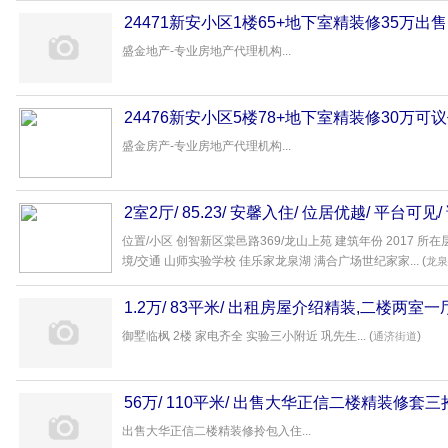
24471新安小区1楼65+地下室精装修35万出售
盛金地产-专业房地产代理机构...
24476新安小区5楼78+地下室精装修30万可
盛金房产-专业房地产代理机构...
2室2厅/ 85.23/ 安馨入住/ 位居优越/ 平台可见
位置/小区 创智新区棠邑路369/龙山上苑 建筑年份 2017 所在
境/交通 山师实验学校 佳乐家龙泉湖 满合广场世纪家家... (
龙泉
1.2万/ 83平米/ 出租房屋介绍精装,二楼两室
hccxjw26427164
御墅临枫 2楼 家电齐全 实验三小附近 巩先生... (
)
通济街道
56万/ 110平米/ 出售大华正信二楼精装修套
出售大华正信二楼精装修拎包入住...