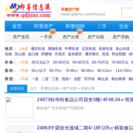
即墨房产网
www.qdjimo.com/house
首页
即墨房产
即墨招聘
二手
交友
房产首页
一手房
房产出售
房产出租
房产求购
地 区：
√全部
通济街道
潮海街道
环秀街道
北安街道
龙泉街道
龙山街道
信镇
灵山镇
金口镇
田横镇
开发区
蓝色新区
通济新区
其他
和达熙园
绿
价 格：
√不限
30万元以下
30-50万元
50-60万元
60-70万元
70-80万元
面 积：
√不限
50㎡以下
50-70㎡
70-80㎡
80-90㎡
90-110㎡
110-150㎡
类 型：
√不限
一室
二室
三室
四室+
别墅
写字间
网点房
商住两用
阁
全部信息
位于：
即墨信息港
»
房产信息
»
房屋出售
24873钰华街食品公司宿舍3楼/ 4F48.34㎡简
盛金地产-专业房地产代理机构...
24863中梁拾光漫城二期4/ 18F105㎡精装修1