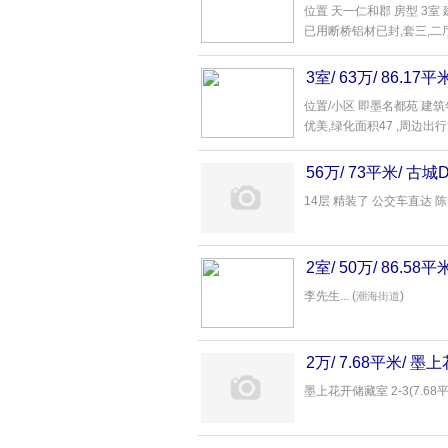
位置 天一仁和郡 房型 3室 
已用断桥铝材已封,套三,二厅一
3室/ 63万/ 86.
xzypnj69286227
位置/小区 即墨名都苑 建筑年
优美,绿化面积47 ,周边出行方
56万/ 73平米/ 古
14层 精装了 公交车直达 陈...
2室/ 50万/ 86
李先生... (
)
潮海街道
2万/ 7.68平米/ 
墨上花开储藏室 2-3(7.68平,2