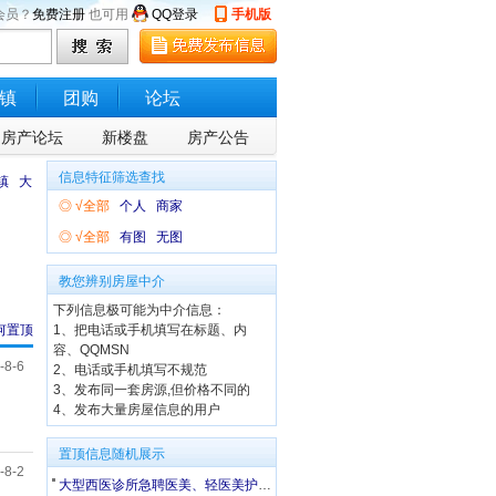
会员？
免费注册
也可用
QQ登录
手机版
镇
团购
论坛
房产论坛
新楼盘
房产公告
信息特征筛选查找
镇
大
◎
√全部
个人
商家
◎
√全部
有图
无图
教您辨别房屋中介
下列信息极可能为中介信息：
何置顶
1、把电话或手机填写在标题、内
容、QQMSN
-8-6
2、电话或手机填写不规范
3、发布同一套房源,但价格不同的
4、发布大量房屋信息的用户
置顶信息随机展示
-8-2
大型西医诊所急聘医美、轻医美护士（有经验优先）