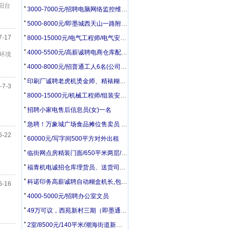
,阳台
3000-7000元/招聘电脑网络监控维修员
5000-8000元/即墨城西天山一路附近招聘司机2名
7-17
8000-15000元/电气工程师/电气安装工/电工配盘工
4000-5500元/高薪诚聘电商仓库配货打包3人
区环境
4000-8000元/招普通工人6名(公司在28中附近)
印刷厂诚聘老虎机烫金师、精裱糊盒调度、机刀工、男女普工
-7-3
8000-15000元/机械工程师/组装安装工/钳工/电焊钣金工
招聘小家电售后信息员(女)一名
急聘！万象城广场食品摊位售卖员 5500-6000 + 车补
6-22
60000元/写字间500平方对外出租
临街网点房精装门面/650平米两层/大同街与振华街交界处(原新世界大厦路口处)
福青机电诚招仓库理货员、送货司机、电商运营、销售内勤
科诺印务高薪诚聘自动糊盒机长,包装检品工,胶印机副工,模切工,统计
6-16
4000-5000元/招聘办公室文员
49万可议，西苑新村三期（即墨通济）黄金楼层83.17平 出售
2室/8500元/140平米/潮海街道新建村平房140平带院有井水