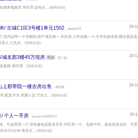
,名牌家电家具 学区房 赵先生... (
)
潮海街道
25-1
51平米/ 古城C1区3号楼1单元1502
- jspjsp003
一厅,室内还带一个衣帽间,房产满五唯一,学区房 小学实验一小,中学实验学校,楼后就是蓝
人 江先生... (
)
潮海街道
25-1
米/ 东城名郡3楼45万现房
中介
- 喜二妞
蓝鳌路 张经理... (
)
潮海街道
25-1
/ 龙山上郡带院一楼吉房出售
- 潜学堂
坯 配套齐全 四通八达 万女士... (
)
潮海街道
25-1
9平米/ 个人一手房
- yzvupn22508072
年 6楼、可改两室一厅 简装修电器家具齐全 学区房一小、实验中学、最前排采光好、可
行5分钟 黄先生... (
)
潮海街道