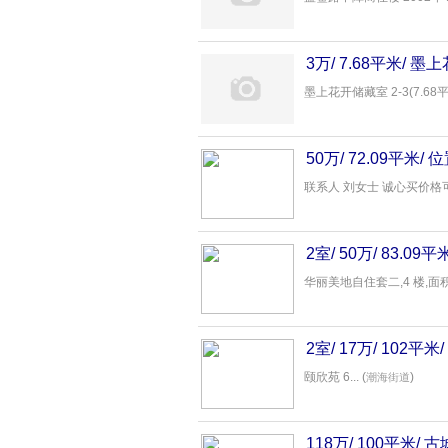
3万/ 7.68平米/ 
墨上花开储藏室 2-3(7.68平,3W
50万/ 72.09平
联系人 刘女士 诚心买价格可议.
2室/ 50万/ 83.
华丽美地自住套二,4 楼,面积8
2室/ 17万/ 102
颐欣苑 6... (
)
潮海街道
118万/ 100平米/