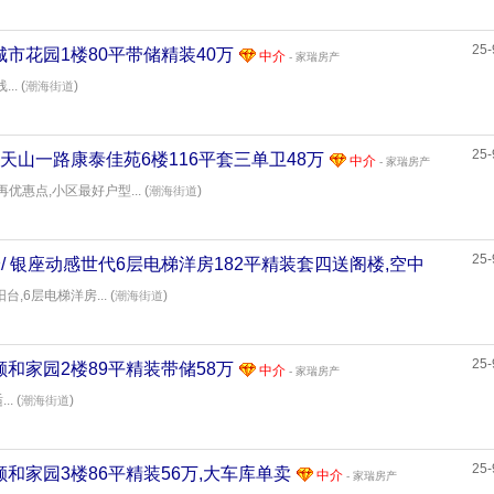
25-
米/ 城市花园1楼80平带储精装40万
中介
- 家瑞房产
. (
)
潮海街道
25-
平米/ 天山一路康泰佳苑6楼116平套三单卫48万
中介
- 家瑞房产
优惠点,小区最好户型... (
)
潮海街道
25-
82平米/ 银座动感世代6层电梯洋房182平精装套四送阁楼,空中
产
,6层电梯洋房... (
)
潮海街道
25-
米/ 颐和家园2楼89平精装带储58万
中介
- 家瑞房产
. (
)
潮海街道
25-
米/ 颐和家园3楼86平精装56万,大车库单卖
中介
- 家瑞房产