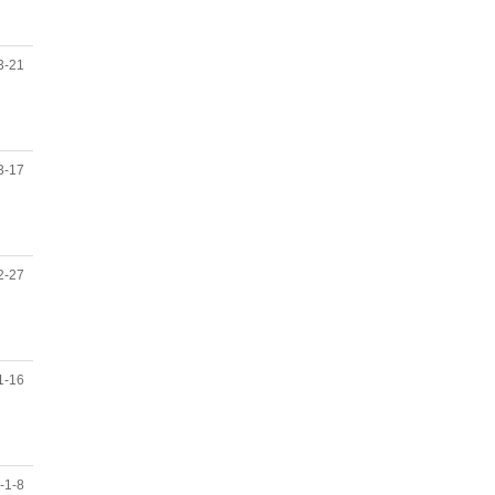
3-21
3-17
2-27
1-16
-1-8