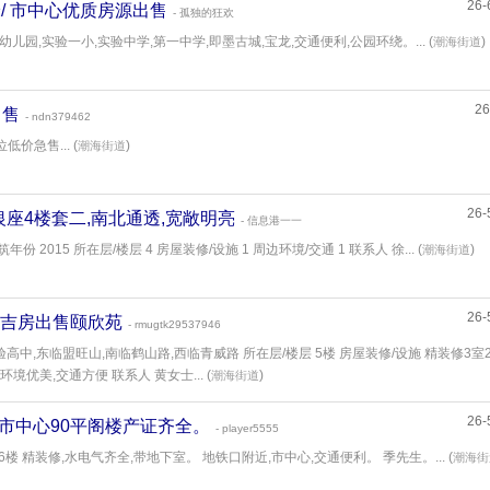
26-
1平米/ 市中心优质房源出售
- 孤独的狂欢
局属幼儿园,实验一小,实验中学,第一中学,即墨古城,宝龙,交通便利,公园环绕。... (
)
潮海街道
26
出售
- ndn379462
价急售... (
)
潮海街道
26-
税,银座4楼套二,南北通透,宽敞明亮
- 信息港一一
份 2015 所在层/楼层 4 房屋装修/设施 1 周边环境/交通 1 联系人 徐... (
)
潮海街道
26-
平米/ 吉房出售颐欣苑
- rmugtk29537946
高中,东临盟旺山,南临鹤山路,西临青威路 所在层/楼层 5楼 房屋装修/设施 精装修3室
环境优美,交通方便 联系人 黄女士... (
)
潮海街道
26-
平米/ 市中心90平阁楼产证齐全。
- player5555
6楼 精装修,水电气齐全,带地下室。 地铁口附近,市中心,交通便利。 季先生。... (
潮海街