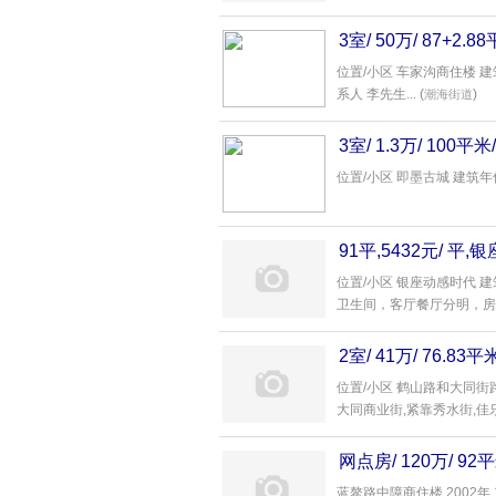
3室/ 50万/ 87+
位置/小区 车家沟商住楼 建
系人 李先生... (
)
潮海街道
3室/ 1.3万/ 100
位置/小区 即墨古城 建筑年份 2
91平,5432元/ 
位置/小区 银座动感时代 建
卫生间，客厅餐厅分明，房屋
2室/ 41万/ 76.8
位置/小区 鹤山路和大同街路口
大同商业街,紧靠秀水街,佳乐家
网点房/ 120万/ 
蓝鳌路中障商住楼 2002年 