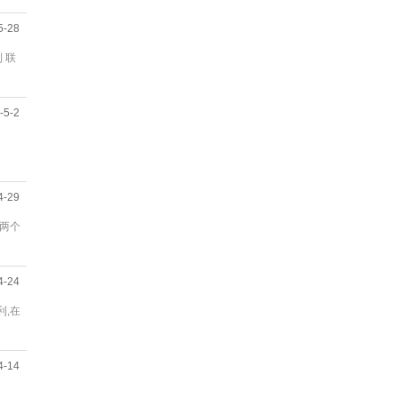
5-28
 联
-5-2
4-29
，两个
4-24
利,在
4-14