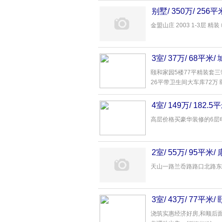
别墅/ 350万/ 
一木
金盟山庄 2003 1-3层 
3室/ 37万/ 68平
颐和家园5楼77平精装套三
26平带卫生间大车库72万 颐
4室/ 149万/ 18
四双卫
中介
- 家瑞房产
高层价格买豪华装修的6层电梯
2室/ 55万/ 95平
天山一路兰岙路路口北路东...
3室/ 43万/ 77
浇筑实惠经济好房,和顺后