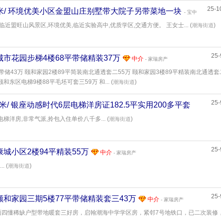
25-1
256平米/ 环境优美小区金盟山庄别墅带大院子另带菜地一块
- 宝中
精装 临近盟旺山风景区,环境优美,临近实验高中,优质学区,交通方便。 王女士... (
)
潮海街道
25-
米/ 城市花园步梯4楼68平带储精装37万
中介
- 家瑞房产
带储43万 颐和家园2楼89平简装南北通透套二55万 颐和家园3楼89平精装南北通透套
和东区电梯9楼88平毛坯可套三59万 和... (
)
潮海街道
25-
2.5平米/ 银座动感时代6层电梯洋房证182.5平实用200多平套
洋房,非常气派,拎包入住单价八千多... (
)
潮海街道
25-
米/ 康城小区2楼94平精装55万
中介
- 家瑞房产
 (
)
潮海街道
25-
平米/ 颐和家园三期5楼77平带储精装套三43万
中介
- 家瑞房产
面四懂稀缺户型带地暖套三好房，启翰潮海中学学区房，紧邻7号地铁口，已二次装修