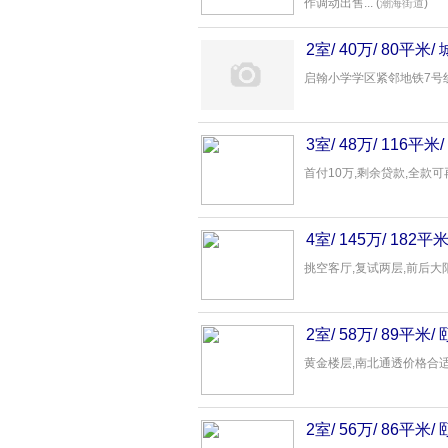
作调动出售... (
)
潮海街道
2室/ 40万/ 80平
启翰小学学区紧邻地铁7号线..
3室/ 48万/ 116
首付10万,剩余贷款,全款可再
4室/ 145万/ 1
小院14
中介
- 家瑞房
挑空客厅,复试两层,前后大阳台
2室/ 58万/ 89平
黄金楼层,南北通透价格合适..
2室/ 56万/ 86平