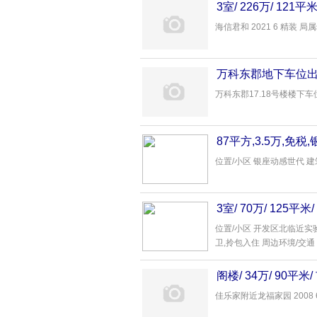
3室/ 226万/ 12
海信君和 2021 6 精装 
万科东郡地下车位
万科东郡17.18号楼楼下车位低
87平方,3.5万,免
位置/小区 银座动感世代 建筑年
3室/ 70万/ 125
位置/小区 开发区北临近实验
卫,拎包入住 周边环境/交通 
阁楼/ 34万/ 90
佳乐家附近龙福家园 2008 