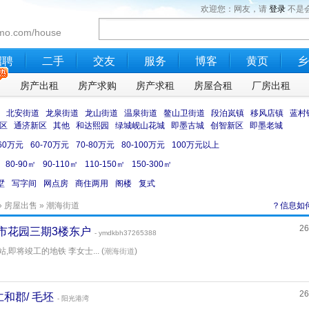
欢迎您：网友，请
登录
不是
mo.com/house
招聘
二手
交友
服务
博客
黄页
乡
售
房产出租
房产求购
房产求租
房屋合租
厂房出租
北安街道
龙泉街道
龙山街道
温泉街道
鳌山卫街道
段泊岚镇
移风店镇
蓝村
区
通济新区
其他
和达熙园
绿城岘山花城
即墨古城
创智新区
即墨老城
-60万元
60-70万元
70-80万元
80-100万元
100万元以上
80-90㎡
90-110㎡
110-150㎡
150-300㎡
墅
写字间
网点房
商住两用
阁楼
复式
»
房屋出售
» 潮海街道
？信息如
26
 城市花园三期3楼东户
- ymdkbh37265388
站,即将竣工的地铁 李女士... (
)
潮海街道
26
一仁和郡/ 毛坯
- 阳光港湾