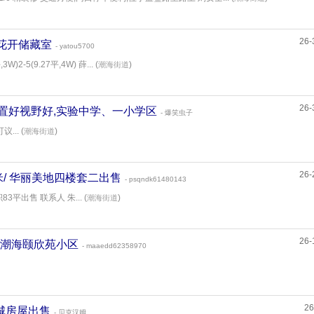
26-
墨上花开储藏室
- yatou5700
)2-5(9.27平,4W) 薛... (
)
潮海街道
26-
米/ 位置好视野好,实验中学、一小学区
- 爆笑虫子
.. (
)
潮海街道
26-
09平米/ 华丽美地四楼套二出售
- psqndk61480143
3平出售 联系人 朱... (
)
潮海街道
26-
平米/ 潮海颐欣苑小区
- maaedd62358970
26
 古城房屋出售
- 贝克汉姆