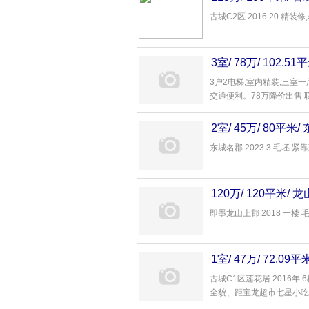
古城C2区 2016 20 精装修
3室/ 78万/ 102.
3户2电梯,室内精装,三室
交通便利。78万降价出售 联系
2室/ 45万/ 80平
东城名郡 2023 3 毛坯 紧靠
120万/ 120平米
即墨龙山上郡 2018 一楼 毛
1室/ 47万/ 72.0
古城C1区莲花居 2016
全貌、距宝龙超市七星小吃街步