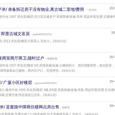
26-
2.88平米/ 准备拆迁房子没有物业,离古城二里地!费用
- 一生304
筑年份 1997 所在层/楼层 共六层五楼东户 房屋装修/设施 简单 周边环境/交通 交通便利
26
平米/ 即墨古城文富居
- xywtrr63692274
012 所在层/楼层 6 联系人 刘女士... (
)
潮海街道
26-
平,银座两室两厅两卫,随时过户
- 倚楼听雨
筑年份 2007 所在层/楼层 5/6 房屋装修/设施 公摊面积小，房内宽敞明亮，南北卧室
维修基金已缴纳，房内无户口，无抵押贷... (
)
潮海街道
26-
3平米/ 广厦小区好楼层
- gaymua66904561
 建筑年份 1995 所在层/楼层 4楼,共6层 房屋装修/设施 简装 周边环境/交通 生活便
,交通方便,旁边就是公交车... (
)
潮海街道
26-
92平米/ 蓝鳌路中障商住楼网点房出售
- 如歌玲
1/6 精装修 交通方便,门口停车便利,位于蓝鳌路主路上 刘女士... (
)
潮海街道