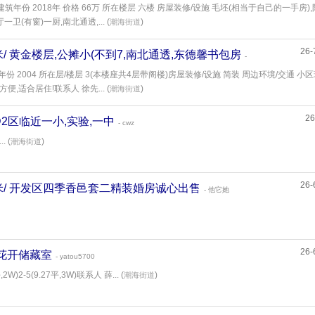
建筑年份 2018年 价格 66万 所在楼层 六楼 房屋装修/设施 毛坯(相当于自己的一手房)
卫(有窗)一厨,南北通透,... (
)
潮海街道
26-
17平米/ 黄金楼层,公摊小(不到7,南北通透,东德馨书包房
-
份 2004 所在层/楼层 3(本楼座共4层带阁楼)房屋装修/设施 简装 周边环境/交通 小
便,适合居住!联系人 徐先... (
)
潮海街道
26
城D2区临近一小,实验,一中
- cwz
 (
)
潮海街道
26-
.58平米/ 开发区四季香邑套二精装婚房诚心出售
- 他它她
26-
墨上花开储藏室
- yatou5700
W)2-5(9.27平,3W)联系人 薛... (
)
潮海街道