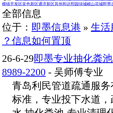
横镇
开发区
蓝色新区
通济新区
其他
和达熙园
绿城岘山花城
即墨
全部信息
位于：
即墨信息港
»
生活
？信息如何置顶
26-6-29
即墨专业抽化粪池
8989-2200
- 吴师傅专业
青岛利民管道疏通服务
标准，专业投下水道，
水 抽化粪池-专业清理