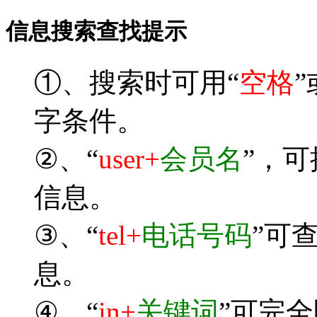
信息搜索查找提示
①、搜索时可用“
空格
”
字条件。
②、“
user+
会员名
”，
信息。
③、“
tel+
电话号码
”可
息。
④、“
in+
关键词
”可完