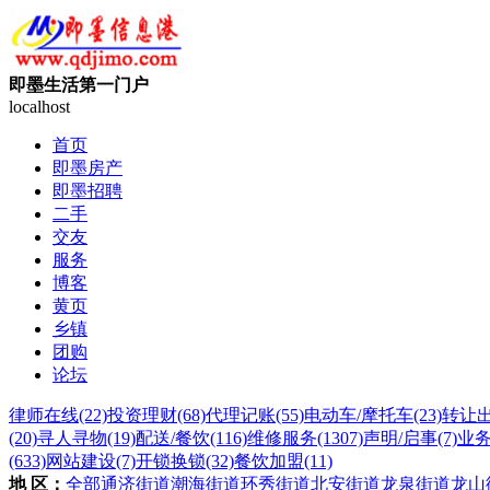
即墨生活第一门户
localhost
首页
即墨房产
即墨招聘
二手
交友
服务
博客
黄页
乡镇
团购
论坛
律师在线
(22)
投资理财
(68)
代理记账
(55)
电动车/摩托车
(23)
转让
(20)
寻人寻物
(19)
配送/餐饮
(116)
维修服务
(1307)
声明/启事
(7)
业
(633)
网站建设
(7)
开锁换锁
(32)
餐饮加盟
(11)
地 区：
全部
通济街道
潮海街道
环秀街道
北安街道
龙泉街道
龙山