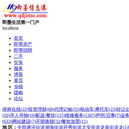
即墨生活第一门户
localhost
首页
即墨房产
即墨招聘
二手
交友
服务
博客
黄页
乡镇
团购
论坛
律师在线
(22)
投资理财
(68)
代理记账
(55)
电动车/摩托车
(23)
转让
(20)
寻人寻物
(19)
配送/餐饮
(115)
维修服务
(1307)
声明/启事
(7)
业
(633)
网站建设
(7)
开锁换锁
(32)
餐饮加盟
(11)
地 区：
全部
通济街道
潮海街道
环秀街道
北安街道
龙泉街道
龙山