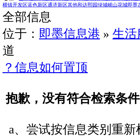
横镇
开发区
蓝色新区
通济新区
其他
和达熙园
绿城岘山花城
即墨
全部信息
位于：
即墨信息港
»
生活
道
？信息如何置顶
抱歉，没有符合检索条件
a、尝试按信息类别重新