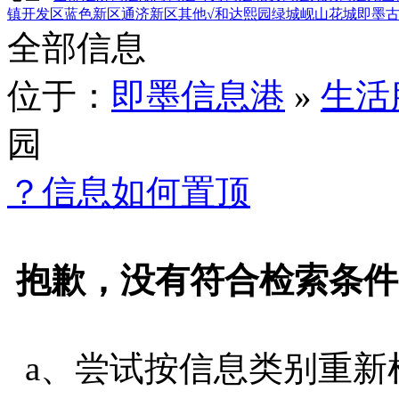
镇
开发区
蓝色新区
通济新区
其他
√和达熙园
绿城岘山花城
即墨
全部信息
位于：
即墨信息港
»
生活
园
？信息如何置顶
抱歉，没有符合检索条件
a、尝试按信息类别重新