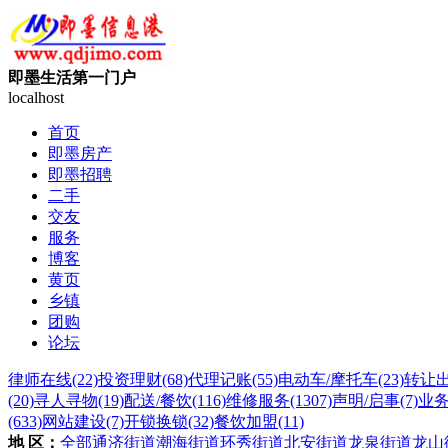
即墨生活第一门户
localhost
首页
即墨房产
即墨招聘
二手
交友
服务
博客
黄页
乡镇
团购
论坛
律师在线
(22)
投资理财
(68)
代理记账
(55)
电动车/摩托车
(23)
转让
(20)
寻人寻物
(19)
配送/餐饮
(116)
维修服务
(1307)
声明/启事
(7)
业
(633)
网站建设
(7)
开锁换锁
(32)
餐饮加盟
(11)
地 区：
全部
通济街道
潮海街道
环秀街道
北安街道
龙泉街道
龙山