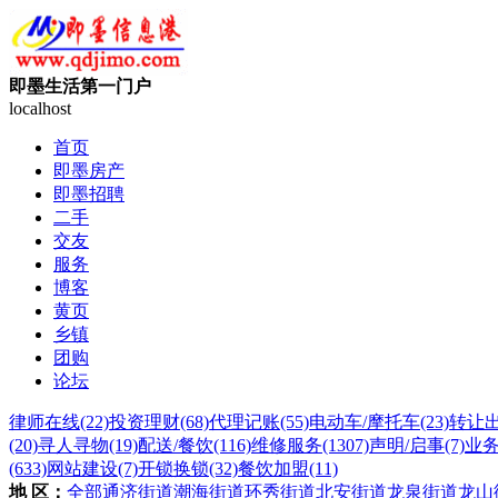
即墨生活第一门户
localhost
首页
即墨房产
即墨招聘
二手
交友
服务
博客
黄页
乡镇
团购
论坛
律师在线
(22)
投资理财
(68)
代理记账
(55)
电动车/摩托车
(23)
转让
(20)
寻人寻物
(19)
配送/餐饮
(116)
维修服务
(1307)
声明/启事
(7)
业
(633)
网站建设
(7)
开锁换锁
(32)
餐饮加盟
(11)
地 区：
全部
通济街道
潮海街道
环秀街道
北安街道
龙泉街道
龙山