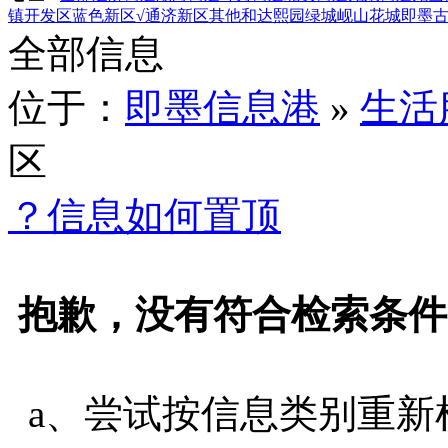
镇
开发区
蓝色新区
√通济新区
其他
和达熙园
绿城岘山花城
即墨
全部信息
位于：
即墨信息港
»
生活
区
？信息如何置顶
抱歉，没有符合检索条件
a、尝试按信息类别重新