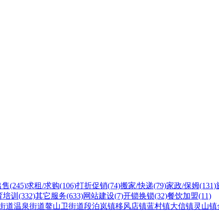
出售
(245)
求租/求购
(106)
打折促销
(74)
搬家/快递
(79)
家政/保姆
(131)
育培训
(332)
其它服务
(633)
网站建设
(7)
开锁换锁
(32)
餐饮加盟
(11)
街道
温泉街道
鳌山卫街道
段泊岚镇
移风店镇
蓝村镇
大信镇
灵山镇