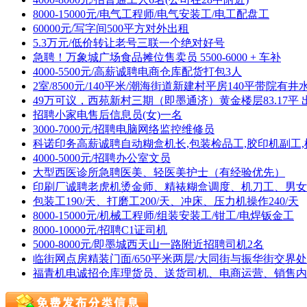
8000-15000元/电气工程师/电气安装工/电工配盘工
60000元/写字间500平方对外出租
5.3万元/低价转让老号三联一个绝对好号
急聘！万象城广场食品摊位售卖员 5500-6000 + 车补
4000-5500元/高薪诚聘电商仓库配货打包3人
2室/8500元/140平米/潮海街道新建村平房140平带院有井
49万可议，西苑新村三期（即墨通济）黄金楼层83.17平 
招聘小家电售后信息员(女)一名
3000-7000元/招聘电脑网络监控维修员
科诺印务高薪诚聘自动糊盒机长,包装检品工,胶印机副工,
4000-5000元/招聘办公室文员
大型西医诊所急聘医美、轻医美护士（有经验优先）
印刷厂诚聘老虎机烫金师、精裱糊盒调度、机刀工、男女
包装工190/天、打磨工200/天、冲床、压力机操作240/天
8000-15000元/机械工程师/组装安装工/钳工/电焊钣金工
8000-10000元/招聘C1证司机
5000-8000元/即墨城西天山一路附近招聘司机2名
临街网点房精装门面/650平米两层/大同街与振华街交界处
福青机电诚招仓库理货员、送货司机、电商运营、销售内