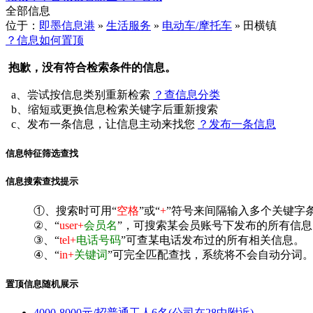
全部信息
位于：
即墨信息港
»
生活服务
»
电动车/摩托车
» 田横镇
？信息如何置顶
抱歉，没有符合检索条件的信息。
a、尝试按信息类别重新检索
？查信息分类
b、缩短或更换信息检索关键字后重新搜索
c、发布一条信息，让信息主动来找您
？发布一条信息
信息特征筛选查找
信息搜索查找提示
①、搜索时可用“
空格
”或“
+
”符号来间隔输入多个关键字
②、“
user+
会员名
”，可搜索某会员账号下发布的所有信息
③、“
tel+
电话号码
”可查某电话发布过的所有相关信息。
④、“
in+
关键词
”可完全匹配查找，系统将不会自动分词。^
置顶信息随机展示
4000-8000元/招普通工人6名(公司在28中附近)