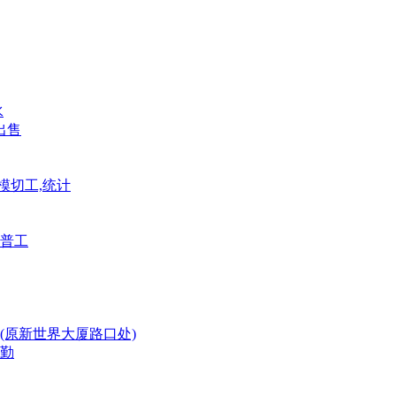
水
出售
模切工,统计
普工
(原新世界大厦路口处)
勤