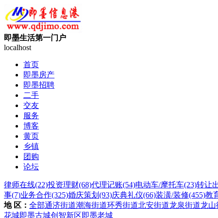
即墨生活第一门户
localhost
首页
即墨房产
即墨招聘
二手
交友
服务
博客
黄页
乡镇
团购
论坛
律师在线
(22)
投资理财
(68)
代理记账
(54)
电动车/摩托车
(23)
转让
事
(7)
业务合作
(325)
婚庆策划
(93)
庆典礼仪
(66)
装潢/装修
(455)
教
地 区：
全部
通济街道
潮海街道
环秀街道
北安街道
龙泉街道
龙山
花城
即墨古城
创智新区
即墨老城