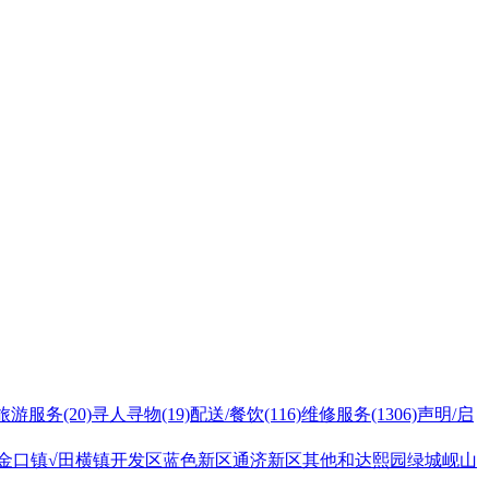
旅游服务
(20)
寻人寻物
(19)
配送/餐饮
(116)
维修服务
(1306)
声明/启
金口镇
√田横镇
开发区
蓝色新区
通济新区
其他
和达熙园
绿城岘山