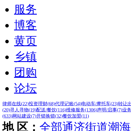
服务
博客
黄页
乡镇
团购
论坛
律师在线
(22)
投资理财
(68)
代理记账
(54)
电动车/摩托车
(23)
转让
(20)
寻人寻物
(19)
配送/餐饮
(116)
维修服务
(1306)
声明/启事
(7)
业
(633)
网站建设
(7)
开锁换锁
(32)
餐饮加盟
(11)
地 区：
全部
通济街道
潮海