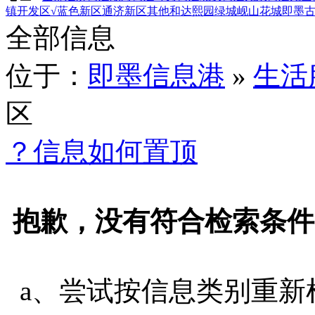
镇
开发区
√蓝色新区
通济新区
其他
和达熙园
绿城岘山花城
即墨
全部信息
位于：
即墨信息港
»
生活
区
？信息如何置顶
抱歉，没有符合检索条件
a、尝试按信息类别重新