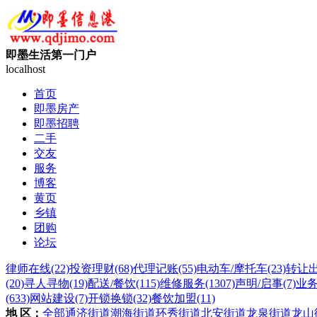
即墨生活第一门户
localhost
首页
即墨房产
即墨招聘
二手
交友
服务
博客
黄页
乡镇
团购
论坛
律师在线
(22)
投资理财
(68)
代理记账
(55)
电动车/摩托车
(23)
转让
(20)
寻人寻物
(19)
配送/餐饮
(115)
维修服务
(1307)
声明/启事
(7)
业
(633)
网站建设
(7)
开锁换锁
(32)
餐饮加盟
(11)
地 区：
全部
通济街道
潮海街道
环秀街道
北安街道
龙泉街道
龙山