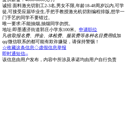
诚招 面料激光切割工2-3名,男女不限,年龄18-48周岁以内,可学
徒,可接受应届毕业生,手把手教授激光机切割编程排版,想学一
门手艺的同学不要错过。
唯一要求:不能抽烟,抽烟同学勿扰。
地址:即墨通济街道郭庄小学东100米。
申请职位
凡
收取报名费、押金、体检费、服装费等各种名目费用
或加
qq/微信联系的都可能有欺诈嫌疑，请保持警惕！
☆收藏这条信息
◇虚假信息举报
即时通
短信
--
该信息由用户发布，内容中所涉及承诺均由用户自行负责