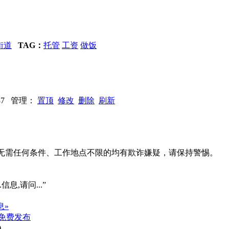
街道
TAG：
托管
工资
做饭
：487 管理：
置顶
修改
删除
刷新
系、无需任何条件、工作地点不限的均有欺诈嫌疑，请保持警惕。
信息,请问...”
息»
免费发布
)