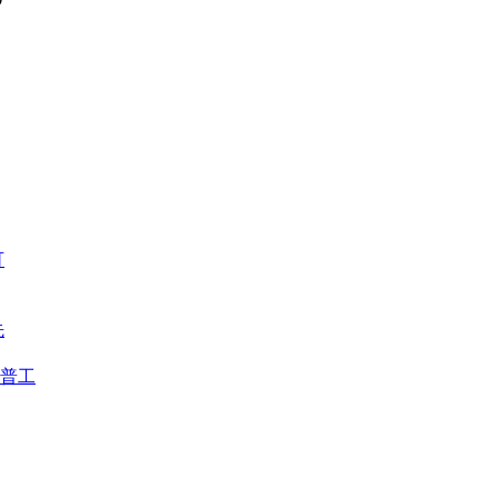
可
先
普工