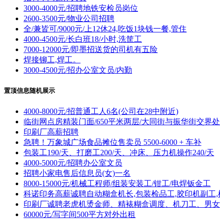
3000-4000元/招聘地铁安检员岗位
2600-3500元/物业公司招聘
全/兼皆可/9000元/上12休24,吃饭1块钱一餐,管住
4000-4500元/长白班18/小时,洗筐工
7000-12000元/即墨招送货的司机有五险
焊接铆工,焊工。
3000-4500元/招办公室文员/内勤
置顶信息随机展示
4000-8000元/招普通工人6名(公司在28中附近)
临街网点房精装门面/650平米两层/大同街与振华街交界处
印刷厂高薪招聘
急聘！万象城广场食品摊位售卖员 5500-6000 + 车补
包装工190/天、打磨工200/天、冲床、压力机操作240/天
4000-5000元/招聘办公室文员
招聘小家电售后信息员(女)一名
8000-15000元/机械工程师/组装安装工/钳工/电焊钣金工
科诺印务高薪诚聘自动糊盒机长,包装检品工,胶印机副工,
印刷厂诚聘老虎机烫金师、精裱糊盒调度、机刀工、男女
60000元/写字间500平方对外出租