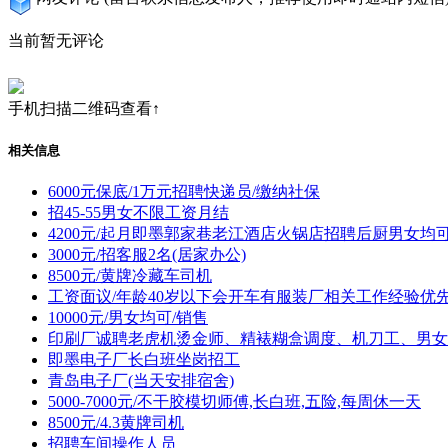
当前暂无评论
手机扫描二维码查看↑
相关信息
6000元保底/1万元招聘快递员/缴纳社保
招45-55男女不限工资月结
4200元/起月即墨郭家巷老江酒店火锅店招聘后厨男女均
3000元/招客服2名(居家办公)
8500元/黄牌冷藏车司机
工资面议/年龄40岁以下会开车有服装厂相关工作经验优
10000元/男女均可/销售
印刷厂诚聘老虎机烫金师、精裱糊盒调度、机刀工、男女
即墨电子厂长白班坐岗招工
青岛电子厂(当天安排宿舍)
5000-7000元/不干胶模切师傅,长白班,五险,每周休一天
8500元/4.3黄牌司机
招聘车间操作人员