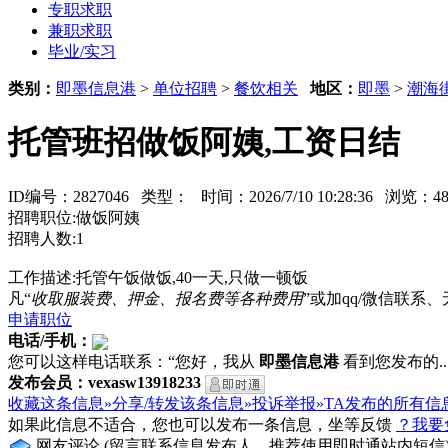
专职求职
兼职求职
毕业/实习
类别：
即墨信息港
>
单位招聘
>
餐饮相关
地区：
即墨
>
潮海
托管班招做饭阿姨,工资日结
ID编号：2827046 类型：
时间：2026/7/10 10:28:36 浏览
招聘职位:做饭阿姨
招聘人数:1
工作描述:托管午饭做饭,40一天,只做一顿饭
凡“
收取服装费、押金、报名费等各种费用
”或加qq/微信联
申请职位
电话/手机：
您可以这样电话联系：“您好，我从
即墨信息港
看到您发布的...
发布会员：vexasw13918233
收藏这条信息»
分享/转发该条信息»
投诉举报»
TA发布的所有信
如果此信息不适合，您也可以发布一条信息，坐等反馈
？我要
网友评论
(留言联系信息发布人，推荐使用即时通站内短信