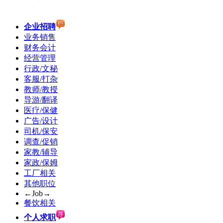
企业招聘
业务销售
财务会计
经营管理
行政/文秘
客服/打杂
教师/教授
导游/翻译
医疗/保健
广告/设计
司机/保安
调查/促销
家教/辅导
家政/保姆
工厂相关
其他职位
←Job→
餐饮相关
个人求职