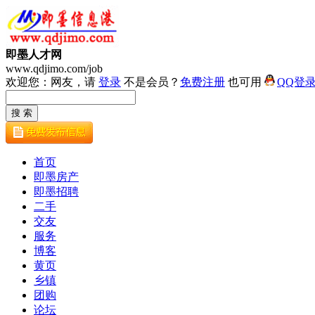
即墨人才网
www.qdjimo.com/job
欢迎您：网友，请
登录
不是会员？
免费注册
也可用
QQ登
首页
即墨房产
即墨招聘
二手
交友
服务
博客
黄页
乡镇
团购
论坛