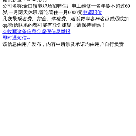
公司名称:金口镇养鸡场招聘住厂电工维修一名年龄不超过60
岁,一月两天休班,管吃管住一月6000元
申请职位
凡
收取报名费、押金、体检费、服装费等各种名目费用
或加
qq/微信联系的都可能有欺诈嫌疑，请保持警惕！
☆收藏这条信息
◇虚假信息举报
即时通
短信
--
该信息由用户发布，内容中所涉及承诺均由用户自行负责