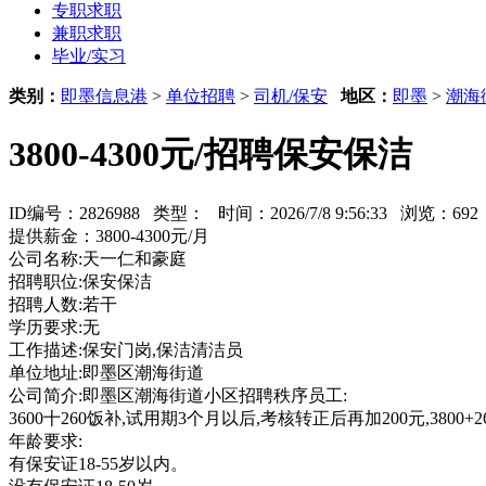
专职求职
兼职求职
毕业/实习
类别：
即墨信息港
>
单位招聘
>
司机/保安
地区：
即墨
>
潮海
3800-4300元/招聘保安保洁
ID编号：2826988 类型：
时间：2026/7/8 9:56:33 浏览：6
提供薪金：3800-4300元/月
公司名称:天一仁和豪庭
招聘职位:保安保洁
招聘人数:若干
学历要求:无
工作描述:保安门岗,保洁清洁员
单位地址:即墨区潮海街道
公司简介:即墨区潮海街道小区招聘秩序员工:
3600十260饭补,试用期3个月以后,考核转正后再加200元,3800
年龄要求:
有保安证18-55岁以内。