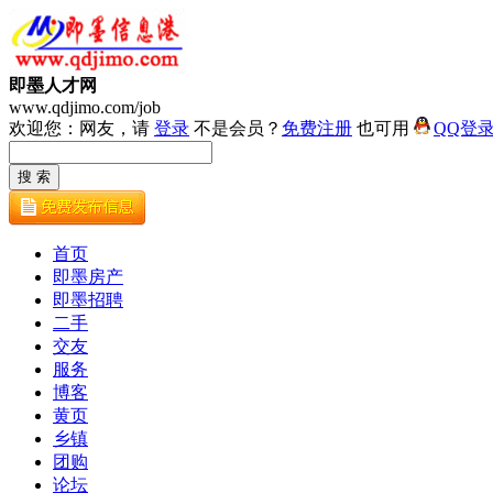
即墨人才网
www.qdjimo.com/job
欢迎您：网友，请
登录
不是会员？
免费注册
也可用
QQ登
首页
即墨房产
即墨招聘
二手
交友
服务
博客
黄页
乡镇
团购
论坛