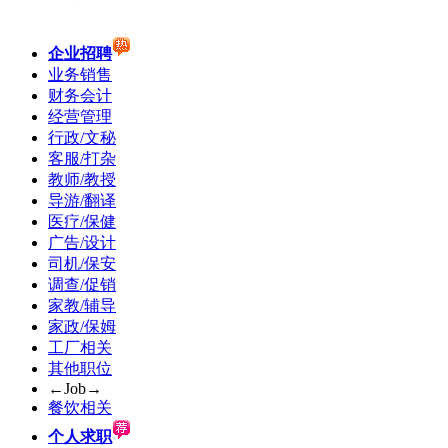
企业招聘
业务销售
财务会计
经营管理
行政/文秘
客服/打杂
教师/教授
导游/翻译
医疗/保健
广告/设计
司机/保安
调查/促销
家教/辅导
家政/保姆
工厂相关
其他职位
←Job→
餐饮相关
个人求职