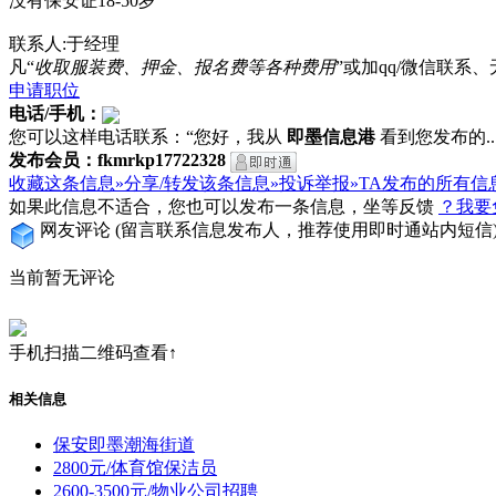
没有保安证18-50岁
联系人:于经理
凡“
收取服装费、押金、报名费等各种费用
”或加qq/微信联
申请职位
电话/手机：
您可以这样电话联系：“您好，我从
即墨信息港
看到您发布的...
发布会员：fkmrkp17722328
收藏这条信息»
分享/转发该条信息»
投诉举报»
TA发布的所有信
如果此信息不适合，您也可以发布一条信息，坐等反馈
？我要
网友评论
(留言联系信息发布人，推荐使用即时通站内短信
当前暂无评论
手机扫描二维码查看↑
相关信息
保安即墨潮海街道
2800元/体育馆保洁员
2600-3500元/物业公司招聘