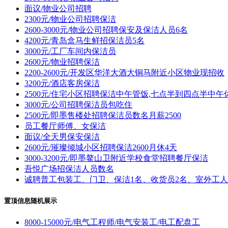
面议/物业公司招聘
2300元/物业公司招聘保洁
2600-3000元/物业公司招聘保安及保洁人员6名
4200元/青岛盒马生鲜招保洁员5名
3000元/工厂车间内保洁员
2600元/物业招聘保洁
2200-2600元/开发区华洋大酒大铜马附近小区物业现招收
3200元/酒店客房保洁
2500元/住宅小区招聘保洁中午管饭,七点半到四点半中午
3000元/公司招聘保洁员包吃住
2500元/即墨售楼处招聘保洁员数名月薪2500
员工餐厅师傅、女保洁
面议/全天男保安保洁
2600元/璀璨倾城小区招聘保洁2600月休4天
3000-3200元/即墨鳌山卫附近学校食堂招聘餐厅保洁
吾悦广场招保洁人员数名
诚聘普工包装工、门卫、保洁1名、收货员2名、室外工人
置顶信息随机展示
8000-15000元/电气工程师/电气安装工/电工配盘工