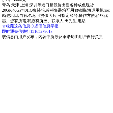
青岛 天津 上海 深圳等港口超低价出售各种成色现货
20GP/40GP/40HQ集装箱,冷柜集装箱可用做铁路/海运用柜/soc
箱进出口,自有堆场,可提供照片,可指定箱号,操作方便,价格优
惠。您有所需,我必有所应。联系人:田先生,电话
☆收藏这条信息
◇虚假信息举报
即时通
短信
拨打15165279018
该信息由用户发布，内容中所涉及承诺均由用户自行负责