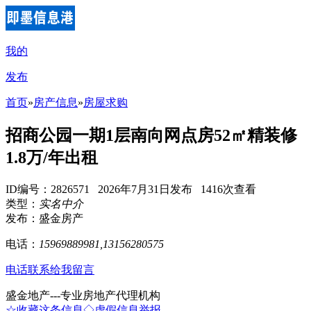
我的
发布
首页
»
房产信息
»
房屋求购
招商公园一期1层南向网点房52㎡精装修
1.8万/年出租
ID编号：2826571 2026年7月31日发布 1416次查看
类型：
实名中介
发布：盛金房产
电话：
15969889981,13156280575
电话联系
给我留言
盛金地产---专业房地产代理机构
☆收藏这条信息
◇虚假信息举报