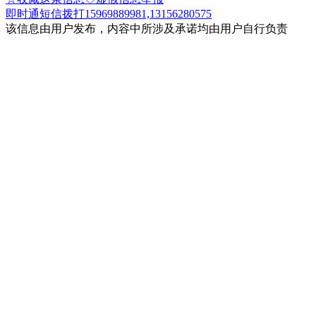
即时通
短信
拨打15969889981,13156280575
该信息由用户发布，内容中所涉及承诺均由用户自行负责