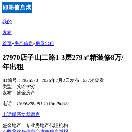
我的
发布
首页
»
房产信息
»
房屋出租
27970店子山二路1-3层279㎡精装修8万/
年出租
ID编号：2826570 2026年7月2日发布 637次查看
类型：
实名中介
发布：盛金房产
电话：
15969889981,13156280575
电话联系
给我留言
盛金地产---专业房地产代理机构
☆收藏这条信息
◇虚假信息举报